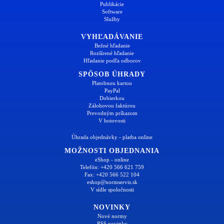
Publikácie
Software
Služby
VYHĽADÁVANIE
Bežné hľadanie
Rozšírené hľadanie
Hľadanie podľa odborov
SPÔSOB ÚHRADY
Platobnou kartou
PayPal
Dobierkou
Zálohovou faktúrou
Prevodným príkazom
V hotovosti
Úhrada objednávky - platba online
MOŽNOSTI OBJEDNANIA
eShop - online
Telefón: +420 566 621 759
Fax: +420 566 522 104
eshop@normservis.sk
V sídle spoločnosti
NOVINKY
Nové normy
RSS novinky