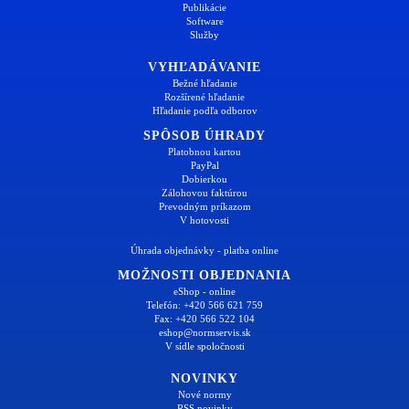
Publikácie
Software
Služby
VYHĽADÁVANIE
Bežné hľadanie
Rozšírené hľadanie
Hľadanie podľa odborov
SPÔSOB ÚHRADY
Platobnou kartou
PayPal
Dobierkou
Zálohovou faktúrou
Prevodným príkazom
V hotovosti
Úhrada objednávky - platba online
MOŽNOSTI OBJEDNANIA
eShop - online
Telefón: +420 566 621 759
Fax: +420 566 522 104
eshop@normservis.sk
V sídle spoločnosti
NOVINKY
Nové normy
RSS novinky