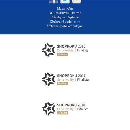
Mapa webu
NORMSERVIS - HOME
Návrhy na zlepšenie
Obchodné podmienky
Ochrana osobných údajov