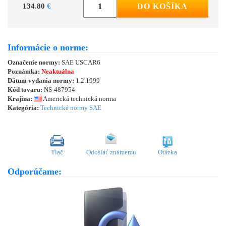
134.80
€
DO KOŠÍKA
Informácie o norme:
Označenie normy:
SAE USCAR6
Poznámka:
Neaktuálna
Dátum vydania normy:
1.2.1999
Kód tovaru:
NS-487954
Krajina:
Americká technická norma
Kategória:
Technické normy SAE
Tlač
Odoslať známemu
Otázka
Odporúčame: