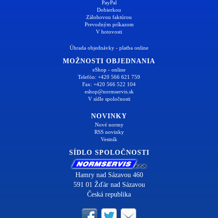
PayPal
Dobierkou
Zálohovou faktúrou
Prevodným príkazom
V hotovosti
Úhrada objednávky - platba online
MOŽNOSTI OBJEDNANIA
eShop - online
Telefón: +420 566 621 759
Fax: +420 566 522 104
eshop@normservis.sk
V sídle spoločnosti
NOVINKY
Nové normy
RSS novinky
Vestník
SÍDLO SPOLOČNOSTI
Hamry nad Sázavou 460
591 01 Žďár nad Sázavou
Česká republika