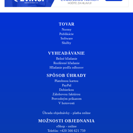
TOVAR
Normy
Publikácie
Software
Služby
VYHĽADÁVANIE
Bežné hľadanie
Rozšírené hľadanie
Hľadanie podľa odborov
SPÔSOB ÚHRADY
Platobnou kartou
PayPal
Dobierkou
Zálohovou faktúrou
Prevodným príkazom
V hotovosti
Úhrada objednávky - platba online
MOŽNOSTI OBJEDNANIA
eShop - online
Telefón: +420 566 621 759