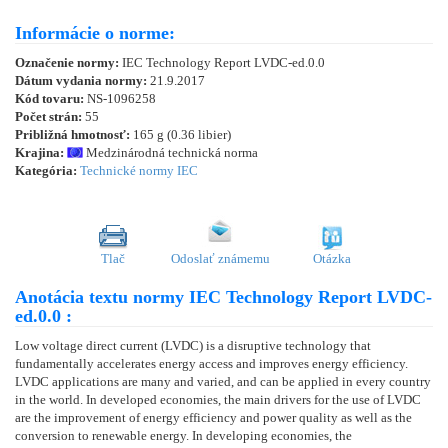
Informácie o norme:
Označenie normy:
IEC Technology Report LVDC-ed.0.0
Dátum vydania normy:
21.9.2017
Kód tovaru:
NS-1096258
Počet strán:
55
Približná hmotnosť:
165 g (0.36 libier)
Krajina:
Medzinárodná technická norma
Kategória:
Technické normy IEC
Tlač
Odoslať známemu
Otázka
Anotácia textu normy IEC Technology Report LVDC-
ed.0.0 :
Low voltage direct current (LVDC) is a disruptive technology that
fundamentally accelerates energy access and improves energy efficiency.
LVDC applications are many and varied, and can be applied in every country
in the world. In developed economies, the main drivers for the use of LVDC
are the improvement of energy efficiency and power quality as well as the
conversion to renewable energy. In developing economies, the