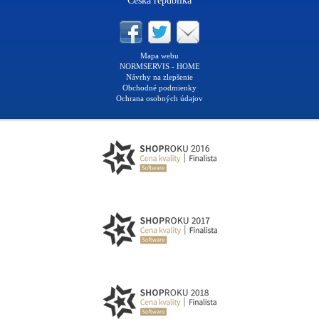
Česká republika
Mapa webu
NORMSERVIS - HOME
Návrhy na zlepšenie
Obchodné podmienky
Ochrana osobných údajov