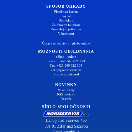
SPÔSOB ÚHRADY
Platobnou kartou
PayPal
Dobierkou
Zálohovou faktúrou
Prevodným príkazom
V hotovosti
Úhrada objednávky - platba online
MOŽNOSTI OBJEDNANIA
eShop - online
Telefón: +420 566 621 759
Fax: +420 566 522 104
eshop@normservis.sk
V sídle spoločnosti
NOVINKY
Nové normy
RSS novinky
Vestník
SÍDLO SPOLOČNOSTI
Hamry nad Sázavou 460
591 01 Žďár nad Sázavou