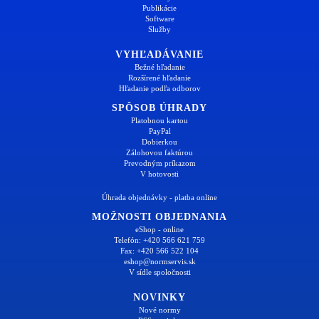
Publikácie
Software
Služby
VYHĽADÁVANIE
Bežné hľadanie
Rozšírené hľadanie
Hľadanie podľa odborov
SPÔSOB ÚHRADY
Platobnou kartou
PayPal
Dobierkou
Zálohovou faktúrou
Prevodným príkazom
V hotovosti
Úhrada objednávky - platba online
MOŽNOSTI OBJEDNANIA
eShop - online
Telefón: +420 566 621 759
Fax: +420 566 522 104
eshop@normservis.sk
V sídle spoločnosti
NOVINKY
Nové normy