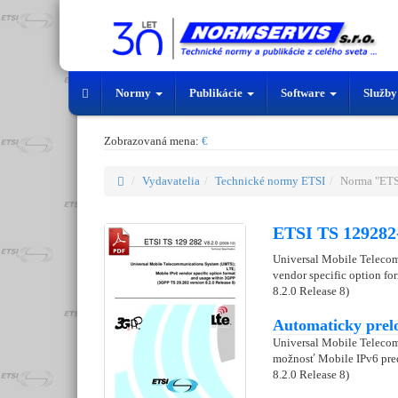
Normy
Publikácie
Software
Služb
Zobrazovaná mena:
€
Vydavatelia
Technické normy ETSI
Norma "ETS
ETSI TS 129282
Universal Mobile Teleco
vendor specific option f
8.2.0 Release 8)
Automaticky prel
Universal Mobile Teleco
možnosť Mobile IPv6 pred
8.2.0 Release 8)