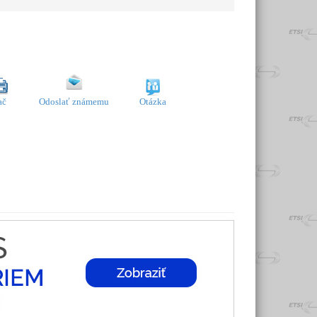
ač
Odoslať známemu
Otázka