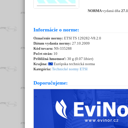
NORMA
vydaná dňa
27.
Informácie o norme:
Označenie normy:
ETSI TS 129282-V8.2.0
Dátum vydania normy:
27.10.2009
Kód tovaru:
NS-335288
Počet strán:
10
Približná hmotnosť:
30 g (0.07 libier)
Krajina:
Európska technická norma
Kategória:
Technické normy ETSI
Doporučujeme: