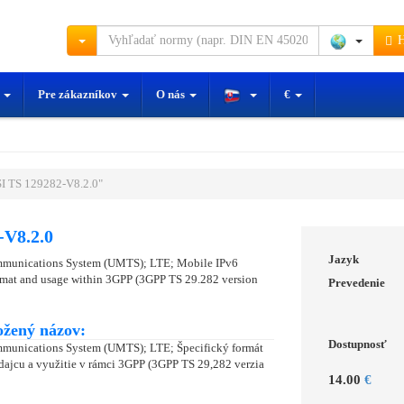
H
y
Pre zákazníkov
O nás
€
I TS 129282-V8.2.0"
-V8.2.0
Jazyk
mmunications System (UMTS); LTE; Mobile IPv6
ormat and usage within 3GPP (3GPP TS 29.282 version
Prevedenie
ožený názov:
Dostupnosť
mmunications System (UMTS); LTE; Špecifický formát
ajcu a využitie v rámci 3GPP (3GPP TS 29,282 verzia
14.00
€