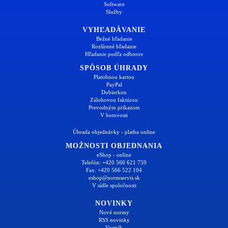
Software
Služby
VYHĽADÁVANIE
Bežné hľadanie
Rozšírené hľadanie
Hľadanie podľa odborov
SPÔSOB ÚHRADY
Platobnou kartou
PayPal
Dobierkou
Zálohovou faktúrou
Prevodným príkazom
V hotovosti
Úhrada objednávky - platba online
MOŽNOSTI OBJEDNANIA
eShop - online
Telefón: +420 566 621 759
Fax: +420 566 522 104
eshop@normservis.sk
V sídle spoločnosti
NOVINKY
Nové normy
RSS novinky
Vestník