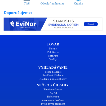
Tlač
Odoslať známemu
Otázka
Doporučujeme:
TOVAR
Normy
Publikácie
Software
Služby
VYHĽADÁVANIE
Bežné hľadanie
Rozšírené hľadanie
Hľadanie podľa odborov
SPÔSOB ÚHRADY
Platobnou kartou
PayPal
Dobierkou
Zálohovou faktúrou
Prevodným príkazom