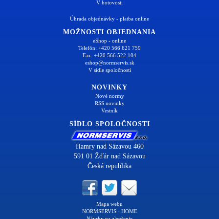
V hotovosti
Úhrada objednávky - platba online
MOŽNOSTI OBJEDNANIA
eShop - online
Telefón: +420 566 621 759
Fax: +420 566 522 104
eshop@normservis.sk
V sídle spoločnosti
NOVINKY
Nové normy
RSS novinky
Vestník
SÍDLO SPOLOČNOSTI
Hamry nad Sázavou 460
591 01 Žďár nad Sázavou
Česká republika
Mapa webu
NORMSERVIS - HOME
Návrhy na zlepšenie