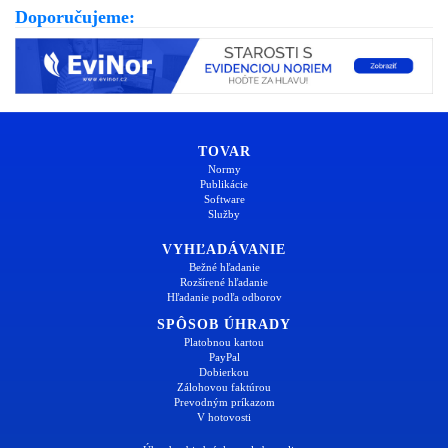
Doporučujeme:
TOVAR
Normy
Publikácie
Software
Služby
VYHĽADÁVANIE
Bežné hľadanie
Rozšírené hľadanie
Hľadanie podľa odborov
SPÔSOB ÚHRADY
Platobnou kartou
PayPal
Dobierkou
Zálohovou faktúrou
Prevodným príkazom
V hotovosti