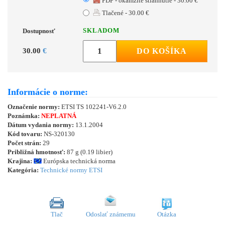
PDF - okamžité stiahnutie - 30.00 €
Tlačené - 30.00 €
SKLADOM
Dostupnosť
30.00
€
DO KOŠÍKA
Informácie o norme:
Označenie normy:
ETSI TS 102241-V6.2.0
Poznámka:
NEPLATNÁ
Dátum vydania normy:
13.1.2004
Kód tovaru:
NS-320130
Počet strán:
29
Približná hmotnosť:
87 g (0.19 libier)
Krajina:
Európska technická norma
Kategória:
Technické normy ETSI
Tlač
Odoslať známemu
Otázka