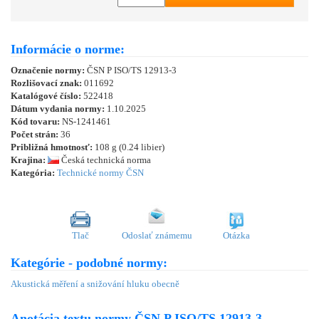
Informácie o norme:
Označenie normy:
ČSN P ISO/TS 12913-3
Rozlišovací znak:
011692
Katalógové číslo:
522418
Dátum vydania normy:
1.10.2025
Kód tovaru:
NS-1241461
Počet strán:
36
Približná hmotnosť:
108 g (0.24 libier)
Krajina:
Česká technická norma
Kategória:
Technické normy ČSN
Tlač
Odoslať známemu
Otázka
Kategórie - podobné normy:
Akustická měření a snižování hluku obecně
Anotácia textu normy ČSN P ISO/TS 12913-3