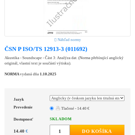
Náhľad normy
ČSN P ISO/TS 12913-3 (011692)
Akustika - Soundscape - Část 3: Analýza dat. (Norma přebírající anglický
originál, vlastní text je součástí výtisku).
NORMA
vydaná dňa
1.10.2025
Jazyk
Prevedenie
Tlačené - 14.40 €
SKLADOM
Dostupnosť
14.40
€
DO KOŠÍKA