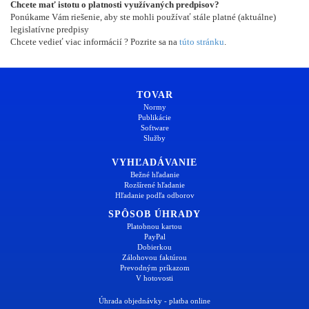
Chcete mať istotu o platnosti využívaných predpisov?
Ponúkame Vám riešenie, aby ste mohli používať stále platné (aktuálne)
legislatívne predpisy
Chcete vedieť viac informácií ? Pozrite sa na
túto stránku
.
TOVAR
Normy
Publikácie
Software
Služby
VYHĽADÁVANIE
Bežné hľadanie
Rozšírené hľadanie
Hľadanie podľa odborov
SPÔSOB ÚHRADY
Platobnou kartou
PayPal
Dobierkou
Zálohovou faktúrou
Prevodným príkazom
V hotovosti
Úhrada objednávky - platba online