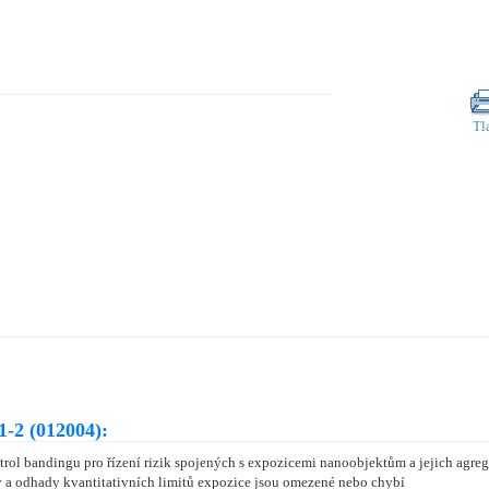
Tl
-2 (012004):
ntrol bandingu pro řízení rizik spojených s expozicemi nanoobjektům a jejich ag
city a odhady kvantitativních limitů expozice jsou omezené nebo chybí