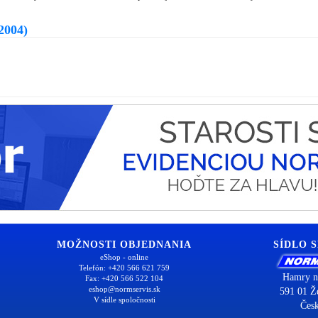
2004)
MOŽNOSTI OBJEDNANIA
SÍDLO 
eShop - online
Telefón: +420 566 621 759
Hamry n
Fax: +420 566 522 104
eshop@normservis.sk
591 01 Ž
V sídle spoločnosti
Česk