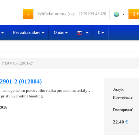
H
y
Pre zákazníkov
O nás
€
 P ISO/TS 12901-2"
2901-2 (012004)
Jazyk
í managementu pracovního rizika pro nanomateriály v
 přístupu control banding.
Prevedenie
2016
Dostupnosť
22.40
€