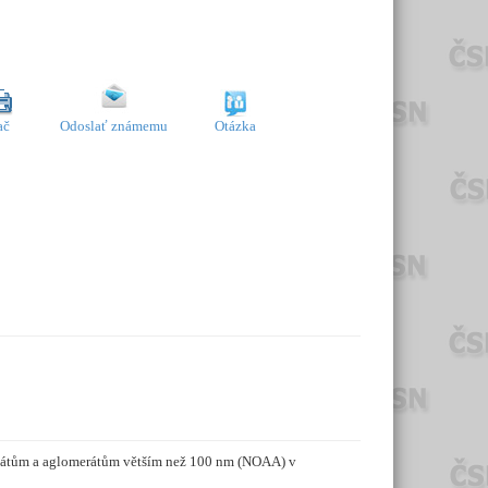
ač
Odoslať známemu
Otázka
regátům a aglomerátům větším než 100 nm (NOAA) v