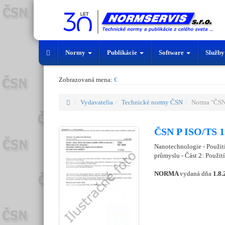
Normy
Publikácie
Software
Služb
Zobrazovaná mena:
€
Vydavatelia
Technické normy ČSN
Norma "ČSN
ČSN P ISO/TS 1
Nanotechnologie - Použit
průmyslu - Část 2: Použití
NORMA
vydaná dňa
1.8.