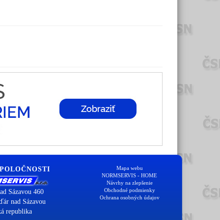
Mapa webu
SPOLOČNOSTI
NORMSERVIS - HOME
Návrhy na zlepšenie
Obchodné podmienky
ad Sázavou 460
Ochrana osobných údajov
ďár nad Sázavou
á republika