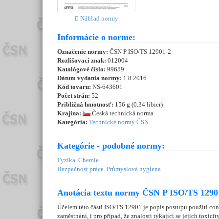
Náhľad normy
Informácie o norme:
Označenie normy:
ČSN P ISO/TS 12901-2
Rozlišovací znak:
012004
Katalógové číslo:
99659
Dátum vydania normy:
1.8.2016
Kód tovaru:
NS-643601
Počet strán:
52
Približná hmotnosť:
156 g (0.34 libier)
Krajina:
Česká technická norma
Kategória:
Technické normy ČSN
Kategórie - podobné normy:
Fyzika. Chemie
Bezpečnost práce. Průmyslová hygiena
Anotácia textu normy ČSN P ISO/TS 12901
Účelem této části ISO/TS 12901 je popis postupu použití co
zaměstnání, i pro případ, že znalosti týkající se jejich toxi