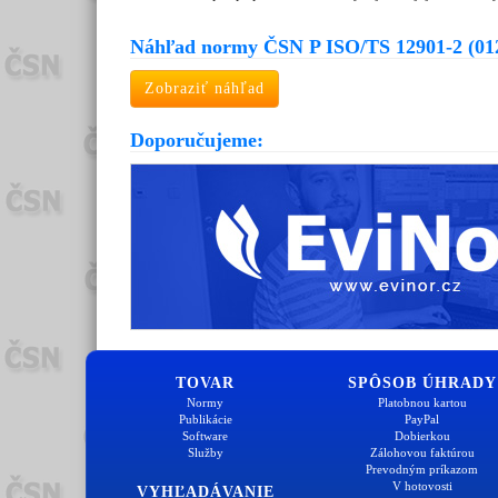
Náhľad normy ČSN P ISO/TS 12901-2 (01
Zobraziť náhľad
Doporučujeme:
TOVAR
SPÔSOB ÚHRADY
Normy
Platobnou kartou
Publikácie
PayPal
Software
Dobierkou
Služby
Zálohovou faktúrou
Prevodným príkazom
V hotovosti
VYHĽADÁVANIE