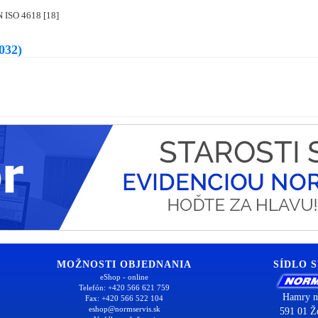
EN ISO 4618 [18]
032)
MOŽNOSTI OBJEDNANIA
SÍDLO 
eShop - online
Telefón: +420 566 621 759
Hamry n
Fax: +420 566 522 104
eshop@normservis.sk
591 01 Ž