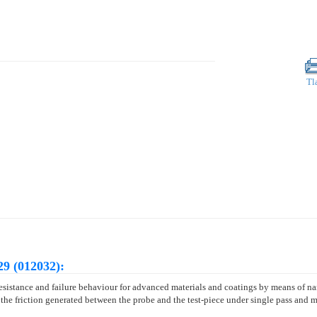
Tl
9 (012032):
esistance and failure behaviour for advanced materials and coatings by means of n
he friction generated between the probe and the test-piece under single pass and mu