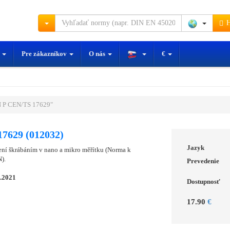
H
y
Pre zákazníkov
O nás
€
 P CEN/TS 17629"
7629 (012032)
Jazyk
ní škrábáním v nano a mikro měřítku (Norma k
).
Prevedenie
2.2021
Dostupnosť
17.90
€