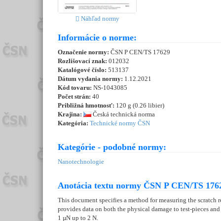
Náhľad normy
Informácie o norme:
Označenie normy:
ČSN P CEN/TS 17629
Rozlišovací znak:
012032
Katalógové číslo:
513137
Dátum vydania normy:
1.12.2021
Kód tovaru:
NS-1043085
Počet strán:
40
Približná hmotnosť:
120 g (0.26 libier)
Krajina:
Česká technická norma
Kategória:
Technické normy ČSN
Kategórie - podobné normy:
Nanotechnologie
Anotácia textu normy ČSN P CEN/TS 1762
This document specifies a method for measuring the scratch r
provides data on both the physical damage to test-pieces and t
1 µN up to 2 N.