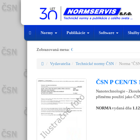
Normy
Publikácie
Software
Služb
Zobrazovaná mena:
€
Vydavatelia
Technické normy ČSN
Norma "ČSN
ČSN P CEN/TS 1
Nanotechnologie - Zkouše
přímému použití jako ČSN
NORMA
vydaná dňa
1.1