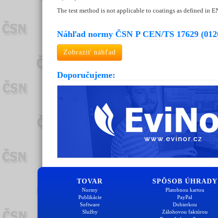
The test method is not applicable to coatings as defined in 
Náhľad normy ČSN P CEN/TS 17629 (012
Zobraziť náhľad
Doporučujeme:
TOVAR
SPÔSOB ÚHRADY
Normy
Platobnou kartou
Publikácie
PayPal
Software
Dobierkou
Služby
Zálohovou faktúrou