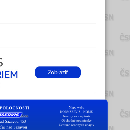
Mapa webu
SPOLOČNOSTI
NORMSERVIS - HOME
Návrhy na zlepšenie
Obchodné podmienky
ad Sázavou 460
Ochrana osobných údajov
ďár nad Sázavou