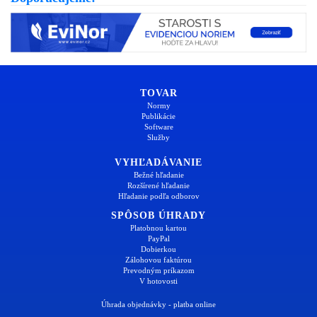
TOVAR
Normy
Publikácie
Software
Služby
VYHĽADÁVANIE
Bežné hľadanie
Rozšírené hľadanie
Hľadanie podľa odborov
SPÔSOB ÚHRADY
Platobnou kartou
PayPal
Dobierkou
Zálohovou faktúrou
Prevodným príkazom
V hotovosti
Úhrada objednávky - platba online