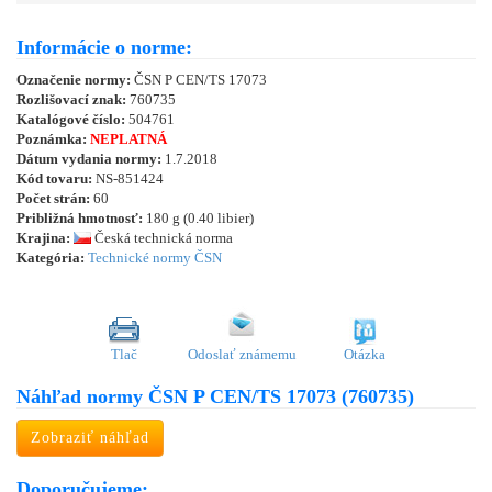
Informácie o norme:
Označenie normy:
ČSN P CEN/TS 17073
Rozlišovací znak:
760735
Katalógové číslo:
504761
Poznámka:
NEPLATNÁ
Dátum vydania normy:
1.7.2018
Kód tovaru:
NS-851424
Počet strán:
60
Približná hmotnosť:
180 g (0.40 libier)
Krajina:
Česká technická norma
Kategória:
Technické normy ČSN
Tlač
Odoslať známemu
Otázka
Náhľad normy ČSN P CEN/TS 17073 (760735)
Zobraziť náhľad
Doporučujeme: