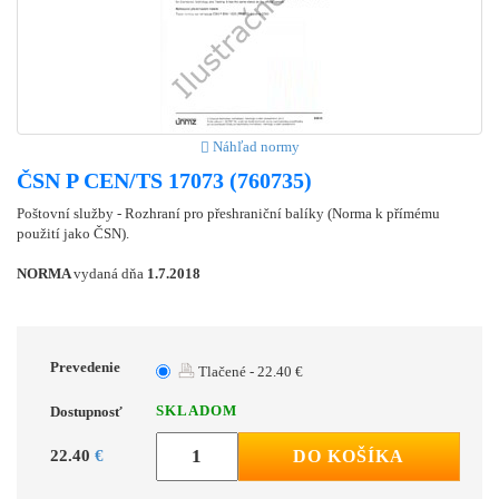
Náhľad normy
ČSN P CEN/TS 17073 (760735)
Poštovní služby - Rozhraní pro přeshraniční balíky (Norma k přímému
použití jako ČSN).
NORMA
vydaná dňa
1.7.2018
Prevedenie
Tlačené - 22.40 €
SKLADOM
Dostupnosť
22.40
€
DO KOŠÍKA