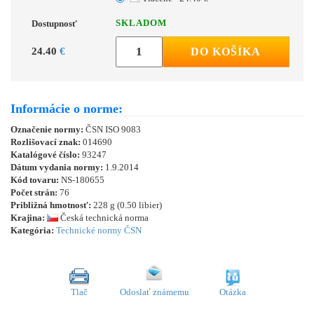
SKLADOM
Dostupnosť
24.40
€
DO KOŠÍKA
Informácie o norme:
Označenie normy:
ČSN ISO 9083
Rozlišovací znak:
014690
Katalógové číslo:
93247
Dátum vydania normy:
1.9.2014
Kód tovaru:
NS-180655
Počet strán:
76
Približná hmotnosť:
228 g (0.50 libier)
Krajina:
Česká technická norma
Kategória:
Technické normy ČSN
Tlač
Odoslať známemu
Otázka