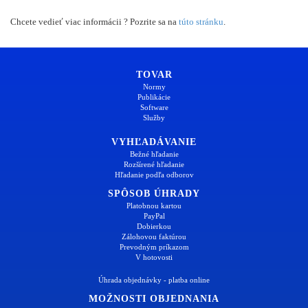
Chcete vedieť viac informácii ? Pozrite sa na
túto stránku
.
TOVAR
Normy
Publikácie
Software
Služby
VYHĽADÁVANIE
Bežné hľadanie
Rozšírené hľadanie
Hľadanie podľa odborov
SPÔSOB ÚHRADY
Platobnou kartou
PayPal
Dobierkou
Zálohovou faktúrou
Prevodným príkazom
V hotovosti
Úhrada objednávky - platba online
MOŽNOSTI OBJEDNANIA