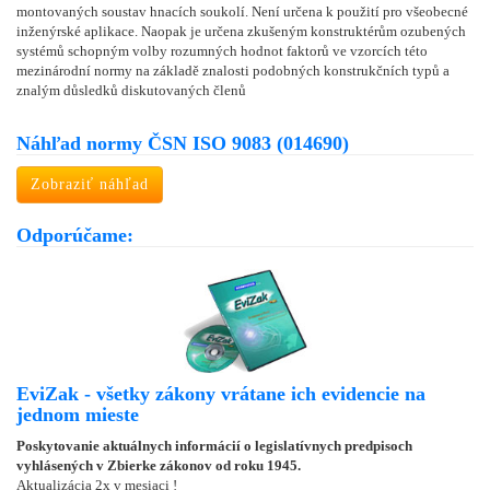
montovaných soustav hnacích soukolí. Není určena k použití pro všeobecné
inženýrské aplikace. Naopak je určena zkušeným konstruktérům ozubených
systémů schopným volby rozumných hodnot faktorů ve vzorcích této
mezinárodní normy na základě znalosti podobných konstrukčních typů a
znalým důsledků diskutovaných členů
Náhľad normy ČSN ISO 9083 (014690)
Zobraziť náhľad
Odporúčame:
EviZak - všetky zákony vrátane ich evidencie na
jednom mieste
Poskytovanie aktuálnych informácií o legislatívnych predpisoch
vyhlásených v Zbierke zákonov od roku 1945.
Aktualizácia 2x v mesiaci !