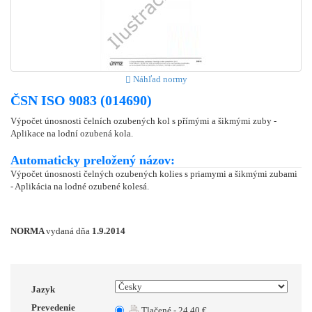
Náhľad normy
ČSN ISO 9083 (014690)
Výpočet únosnosti čelních ozubených kol s přímými a šikmými zuby -
Aplikace na lodní ozubená kola.
Automaticky preložený názov:
Výpočet únosnosti čelných ozubených kolies s priamymi a šikmými zubami
- Aplikácia na lodné ozubené kolesá.
NORMA
vydaná dňa
1.9.2014
Jazyk
Prevedenie
Tlačené - 24.40 €