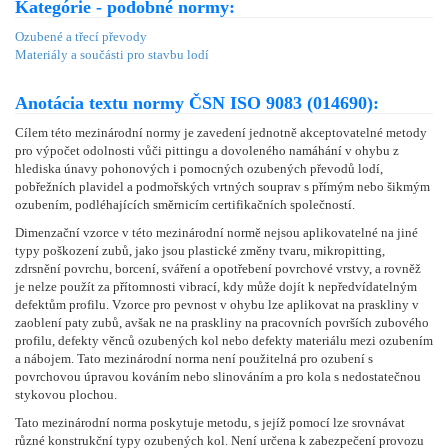
Kategórie - podobné normy:
Ozubené a třecí převody
Materiály a součásti pro stavbu lodí
Anotácia textu normy ČSN ISO 9083 (014690):
Cílem této mezinárodní normy je zavedení jednotně akceptovatelné metody
pro výpočet odolnosti vůči pittingu a dovoleného namáhání v ohybu z
hlediska únavy pohonových i pomocných ozubených převodů lodí,
pobřežních plavidel a podmořských vrtných souprav s přímým nebo šikmým
ozubením, podléhajících směrnicím certifikačních společností.
Dimenzační vzorce v této mezinárodní normě nejsou aplikovatelné na jiné
typy poškození zubů, jako jsou plastické změny tvaru, mikropitting,
zdrsnění povrchu, borcení, sváření a opotřebení povrchové vrstvy, a rovněž
je nelze použít za přítomnosti vibrací, kdy může dojít k nepředvídatelným
defektům profilu. Vzorce pro pevnost v ohybu lze aplikovat na praskliny v
zaoblení paty zubů, avšak ne na praskliny na pracovních površích zubového
profilu, defekty věnců ozubených kol nebo defekty materiálu mezi ozubením
a nábojem. Tato mezinárodní norma není použitelná pro ozubení s
povrchovou úpravou kováním nebo slinováním a pro kola s nedostatečnou
stykovou plochou.
Tato mezinárodní norma poskytuje metodu, s jejíž pomocí lze srovnávat
různé konstrukční typy ozubených kol. Není určena k zabezpečení provozu