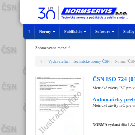
Normy
Publikácie
Software
Služb
Zobrazovaná mena:
€
Vydavatelia
Technické normy ČSN
Norma "ČSN
ČSN ISO 724 (0
Metrické závity ISO pro v
Automaticky prel
Metrické závity ISO pre v
NORMA
vydaná dňa
1.3.