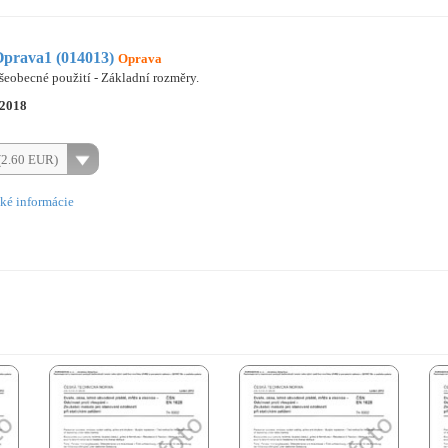
prava1 (014013)
Oprava
šeobecné použití - Základní rozměry.
.2018
(2.60 EUR)
ké informácie