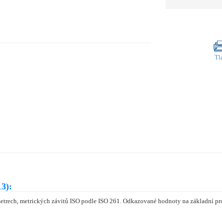
Tl
3):
etrech, metrických závitů ISO podle ISO 261. Odkazované hodnoty na základní pro