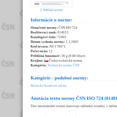
Náhľad normy
Informácie o norme:
Označenie normy:
ČSN ISO 724
Rozlišovací znak:
014013
Katalógové číslo:
72405
Dátum vydania normy:
1.3.2005
Kód tovaru:
NS-179971
Počet strán:
12
Približná hmotnosť:
36 g (0.08 libier)
Krajina:
Česká technická norma
Kategória:
Technické normy ČSN
Kategórie - podobné normy:
Metrické šroubové závity
Anotácia textu normy ČSN ISO 724 (01401
Tato mezinárodní norma stanovuje základní rozměry, v milim