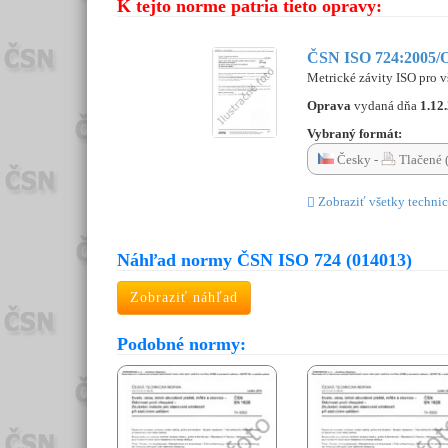
K tejto norme patria tieto opravy:
ČSN ISO 724:2005/O
Metrické závity ISO pro v
Oprava
vydaná dňa
1.12
Vybraný formát:
Česky -
Tlačené 
Zobraziť všetky technic
Náhľad normy ČSN ISO 724 (014013)
Zobraziť náhľad
Podobné normy: