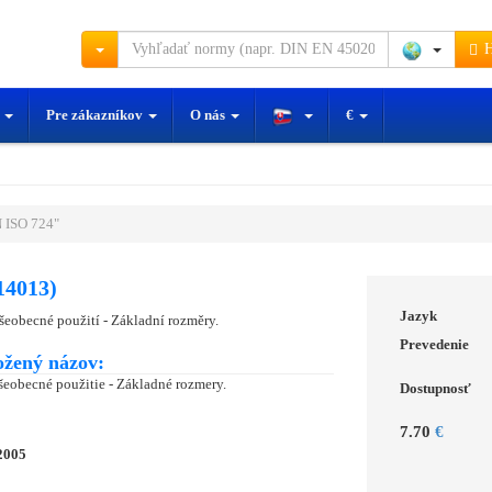
H
y
Pre zákazníkov
O nás
€
 ISO 724"
14013)
Jazyk
šeobecné použití - Základní rozměry.
Prevedenie
ožený názov:
šeobecné použitie - Základné rozmery.
Dostupnosť
7.70
€
2005