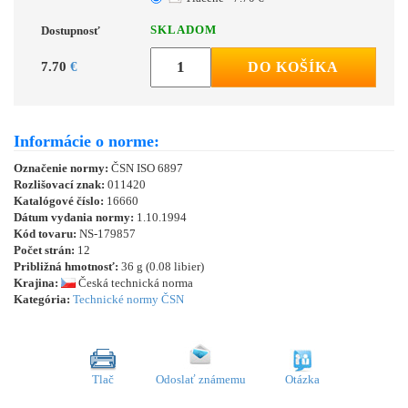
SKLADOM
Dostupnosť
7.70
€
DO KOŠÍKA
Informácie o norme:
Označenie normy:
ČSN ISO 6897
Rozlišovací znak:
011420
Katalógové číslo:
16660
Dátum vydania normy:
1.10.1994
Kód tovaru:
NS-179857
Počet strán:
12
Približná hmotnosť:
36 g (0.08 libier)
Krajina:
Česká technická norma
Kategória:
Technické normy ČSN
Tlač
Odoslať známemu
Otázka