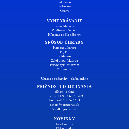
Publikácie
Software
Služby
VYHĽADÁVANIE
Bežné hľadanie
Rozšírené hľadanie
Hľadanie podľa odborov
SPÔSOB ÚHRADY
Platobnou kartou
PayPal
Dobierkou
Zálohovou faktúrou
Prevodným príkazom
V hotovosti
Úhrada objednávky - platba online
MOŽNOSTI OBJEDNANIA
eShop - online
Telefón: +420 566 621 759
Fax: +420 566 522 104
eshop@normservis.sk
V sídle spoločnosti
NOVINKY
Nové normy
RSS novinky