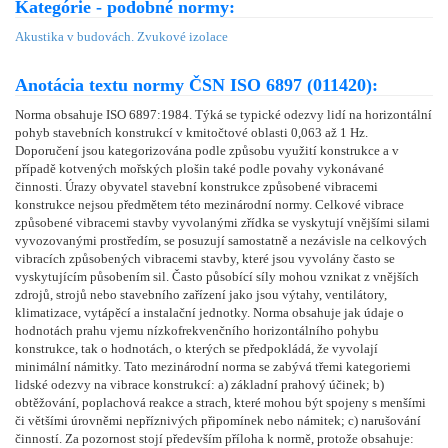
Kategórie - podobné normy:
Akustika v budovách. Zvukové izolace
Anotácia textu normy ČSN ISO 6897 (011420):
Norma obsahuje ISO 6897:1984. Týká se typické odezvy lidí na horizontální
pohyb stavebních konstrukcí v kmitočtové oblasti 0,063 až 1 Hz.
Doporučení jsou kategorizována podle způsobu využití konstrukce a v
případě kotvených mořských plošin také podle povahy vykonávané
činnosti. Úrazy obyvatel stavební konstrukce způsobené vibracemi
konstrukce nejsou předmětem této mezinárodní normy. Celkové vibrace
způsobené vibracemi stavby vyvolanými zřídka se vyskytují vnějšími silami
vyvozovanými prostředím, se posuzují samostatně a nezávisle na celkových
vibracích způsobených vibracemi stavby, které jsou vyvolány často se
vyskytujícím působením sil. Často působící síly mohou vznikat z vnějších
zdrojů, strojů nebo stavebního zařízení jako jsou výtahy, ventilátory,
klimatizace, vytápěcí a instalační jednotky. Norma obsahuje jak údaje o
hodnotách prahu vjemu nízkofrekvenčního horizontálního pohybu
konstrukce, tak o hodnotách, o kterých se předpokládá, že vyvolají
minimální námitky. Tato mezinárodní norma se zabývá třemi kategoriemi
lidské odezvy na vibrace konstrukcí: a) základní prahový účinek; b)
obtěžování, poplachová reakce a strach, které mohou být spojeny s menšími
či většími úrovněmi nepříznivých připomínek nebo námitek; c) narušování
činností. Za pozornost stojí především příloha k normě, protože obsahuje: