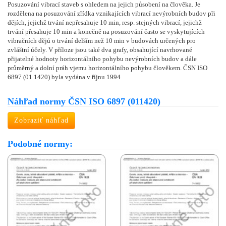
Posuzování vibrací staveb s ohledem na jejich působení na člověka. Je
rozdělena na posuzování zřídka vznikajících vibrací nevýrobních budov při
dějích, jejichž trvání nepřesahuje 10 min, resp. stejných vibrací, jejichž
trvání přesahuje 10 min a konečně na posuzování často se vyskytujících
vibračních dějů o trvání delším než 10 min v budovách určených pro
zvláštní účely. V příloze jsou také dva grafy, obsahující navrhované
přijatelné hodnoty horizontálního pohybu nevýrobních budov a dále
průměrný a dolní práh vjemu horizontálního pohybu člověkem. ČSN ISO
6897 (01 1420) byla vydána v říjnu 1994
Náhľad normy ČSN ISO 6897 (011420)
Zobraziť náhľad
Podobné normy: