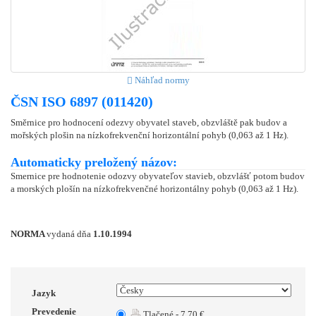
Náhľad normy
ČSN ISO 6897 (011420)
Směrnice pro hodnocení odezvy obyvatel staveb, obzvláště pak budov a
mořských plošin na nízkofrekvenční horizontální pohyb (0,063 až 1 Hz).
Automaticky preložený názov:
Smernice pre hodnotenie odozvy obyvateľov stavieb, obzvlášť potom budov
a morských plošín na nízkofrekvenčné horizontálny pohyb (0,063 až 1 Hz).
NORMA
vydaná dňa
1.10.1994
Jazyk
Prevedenie
Tlačené - 7.70 €