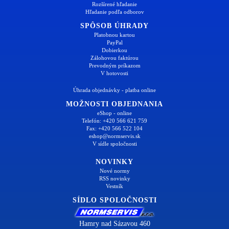
Rozšírené hľadanie
Hľadanie podľa odborov
SPÔSOB ÚHRADY
Platobnou kartou
PayPal
Dobierkou
Zálohovou faktúrou
Prevodným príkazom
V hotovosti
Úhrada objednávky - platba online
MOŽNOSTI OBJEDNANIA
eShop - online
Telefón: +420 566 621 759
Fax: +420 566 522 104
eshop@normservis.sk
V sídle spoločnosti
NOVINKY
Nové normy
RSS novinky
Vestník
SÍDLO SPOLOČNOSTI
Hamry nad Sázavou 460