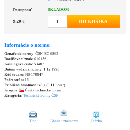
SKLADOM
Dostupnosť
9.20
€
DO KOŠÍKA
Informácie o norme:
Označenie normy:
ČSN ISO 6862
Rozlišovací znak:
010156
Katalógové číslo:
53487
Dátum vydania normy:
1.12.1998
Kód tovaru:
NS-179847
Počet strán:
16
Približná hmotnosť:
48 g (0.11 libier)
Krajina:
Česká technická norma
Kategória:
Technické normy ČSN
Tlač
Odoslať známemu
Otázka