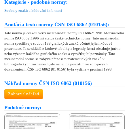
Kategórie - podobné normy:
Soubory znaků a kódování informací
Anotácia textu normy ČSN ISO 6862 (010156):
Tato norma je českou verzí mezinárodní normy ISO 6862:1996. Mezinárodní
norma ISO 6862:1996 má status české technické normy. Tato mezinárodní
norma specifikuje soubor 188 grafických znaků včetně jejich kódové
prezentace. Ta se skládá z kódové tabulky a legendy, která obsahuje jméno
nebo význam každého grafického znaku a vysvětlující poznámky. Tato
mezinárodní norma se zabývá přenosem matematických znaků v
bibliografických záznamech, ale ne jejich použitím ve zdrojových
dokumentech. ČSN ISO 6862 (01 0156) byla vydána v prosinci 1998
Náhľad normy ČSN ISO 6862 (010156)
Zobraziť náhľad
Podobné normy: