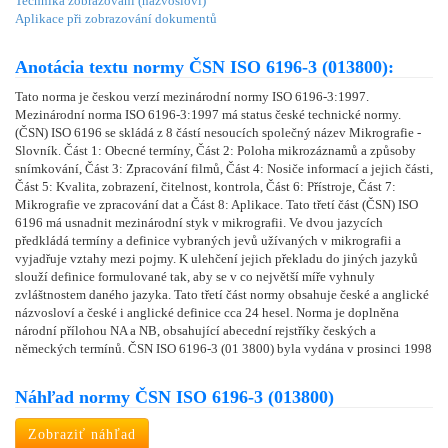
Technika zobrazování (názvosloví)
Aplikace při zobrazování dokumentů
Anotácia textu normy ČSN ISO 6196-3 (013800):
Tato norma je českou verzí mezinárodní normy ISO 6196-3:1997.
Mezinárodní norma ISO 6196-3:1997 má status české technické normy.
(ČSN) ISO 6196 se skládá z 8 částí nesoucích společný název Mikrografie -
Slovník. Část 1: Obecné termíny, Část 2: Poloha mikrozáznamů a způsoby
snímkování, Část 3: Zpracování filmů, Část 4: Nosiče informací a jejich části,
Část 5: Kvalita, zobrazení, čitelnost, kontrola, Část 6: Přístroje, Část 7:
Mikrografie ve zpracování dat a Část 8: Aplikace. Tato třetí část (ČSN) ISO
6196 má usnadnit mezinárodní styk v mikrografii. Ve dvou jazycích
předkládá termíny a definice vybraných jevů užívaných v mikrografii a
vyjadřuje vztahy mezi pojmy. K ulehčení jejich překladu do jiných jazyků
slouží definice formulované tak, aby se v co největší míře vyhnuly
zvláštnostem daného jazyka. Tato třetí část normy obsahuje české a anglické
názvosloví a české i anglické definice cca 24 hesel. Norma je doplněna
národní přílohou NA a NB, obsahující abecední rejstříky českých a
německých termínů. ČSN ISO 6196-3 (01 3800) byla vydána v prosinci 1998
Náhľad normy ČSN ISO 6196-3 (013800)
Zobraziť náhľad