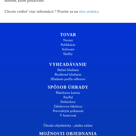
noriem, ktoré používate.
Chcete vedieť viac informácií ? Pozrite sa na
túto stránku
.
TOVAR
Normy
Publikácie
Software
Služby
VYHĽADÁVANIE
Bežné hľadanie
Rozšírené hľadanie
Hľadanie podľa odborov
SPÔSOB ÚHRADY
Platobnou kartou
PayPal
Dobierkou
Zálohovou faktúrou
Prevodným príkazom
V hotovosti
Úhrada objednávky - platba online
MOŽNOSTI OBJEDNANIA