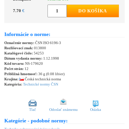
7.70
€
DO KOŠÍKA
Informácie o norme:
Označenie normy:
ČSN ISO 6196-3
Rozlišovací znak:
013800
Katalógové číslo:
54253
Dátum vydania normy:
1.12.1998
Kód tovaru:
NS-179620
Počet strán:
12
Približná hmotnosť:
36 g (0.08 libier)
Krajina:
Česká technická norma
Kategória:
Technické normy ČSN
Tlač
Odoslať známemu
Otázka
Kategórie - podobné normy: