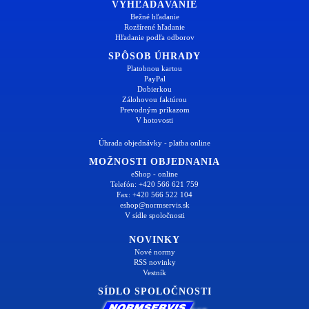
VYHĽADÁVANIE
Bežné hľadanie
Rozšírené hľadanie
Hľadanie podľa odborov
SPÔSOB ÚHRADY
Platobnou kartou
PayPal
Dobierkou
Zálohovou faktúrou
Prevodným príkazom
V hotovosti
Úhrada objednávky - platba online
MOŽNOSTI OBJEDNANIA
eShop - online
Telefón: +420 566 621 759
Fax: +420 566 522 104
eshop@normservis.sk
V sídle spoločnosti
NOVINKY
Nové normy
RSS novinky
Vestník
SÍDLO SPOLOČNOSTI