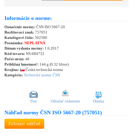
Informácie o norme:
Označenie normy:
ČSN ISO 5667-20
Rozlišovací znak:
757051
Katalógové číslo:
502580
Poznámka:
NEPLATNÁ
Dátum vydania normy:
1.6.2017
Kód tovaru:
NS-684732
Počet strán:
48
Približná hmotnosť:
144 g (0.32 libier)
Krajina:
Česká technická norma
Kategória:
Technické normy ČSN
Tlač
Odoslať známemu
Otázka
Náhľad normy ČSN ISO 5667-20 (757051)
Zobraziť náhľad