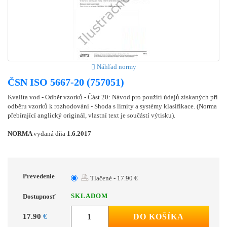
Náhľad normy
ČSN ISO 5667-20 (757051)
Kvalita vod - Odběr vzorků - Část 20: Návod pro použití údajů získaných při
odběru vzorků k rozhodování - Shoda s limity a systémy klasifikace. (Norma
přebírající anglický originál, vlastní text je součástí výtisku).
NORMA
vydaná dňa
1.6.2017
Prevedenie
Tlačené - 17.90 €
SKLADOM
Dostupnosť
17.90
€
DO KOŠÍKA