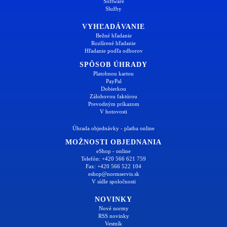
Software
Služby
VYHĽADÁVANIE
Bežné hľadanie
Rozšírené hľadanie
Hľadanie podľa odborov
SPÔSOB ÚHRADY
Platobnou kartou
PayPal
Dobierkou
Zálohovou faktúrou
Prevodným príkazom
V hotovosti
Úhrada objednávky - platba online
MOŽNOSTI OBJEDNANIA
eShop - online
Telefón: +420 566 621 759
Fax: +420 566 522 104
eshop@normservis.sk
V sídle spoločnosti
NOVINKY
Nové normy
RSS novinky
Vestník