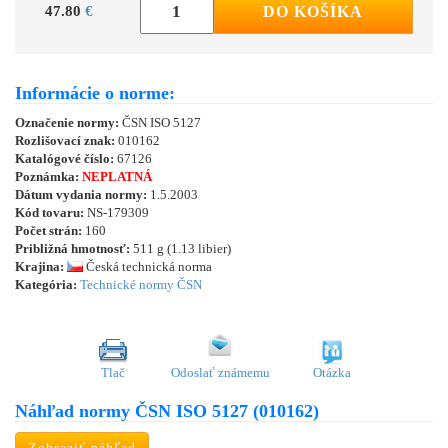
47.80
€
DO KOŠÍKA
Informácie o norme:
Označenie normy:
ČSN ISO 5127
Rozlišovací znak:
010162
Katalógové číslo:
67126
Poznámka:
NEPLATNÁ
Dátum vydania normy:
1.5.2003
Kód tovaru:
NS-179309
Počet strán:
160
Približná hmotnosť:
511 g (1.13 libier)
Krajina:
Česká technická norma
Kategória:
Technické normy ČSN
Tlač
Odoslať známemu
Otázka
Náhľad normy ČSN ISO 5127 (010162)