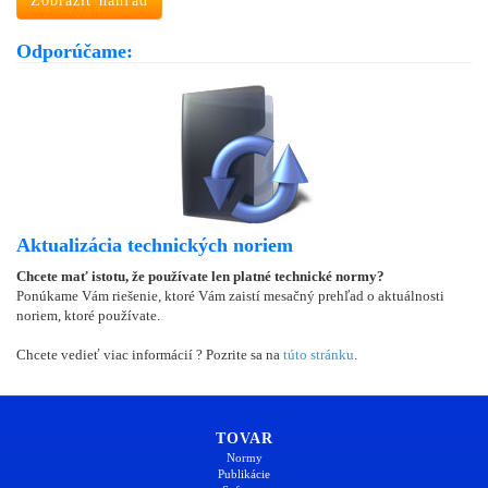
Zobraziť náhľad
Odporúčame:
Aktualizácia technických noriem
Chcete mať istotu, že používate len platné technické normy?
Ponúkame Vám riešenie, ktoré Vám zaistí mesačný prehľad o aktuálnosti
noriem, ktoré používate.
Chcete vedieť viac informácií ? Pozrite sa na
túto stránku
.
TOVAR
Normy
Publikácie