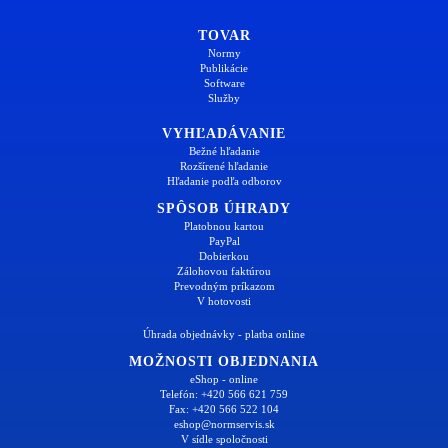
TOVAR
Normy
Publikácie
Software
Služby
VYHĽADÁVANIE
Bežné hľadanie
Rozšírené hľadanie
Hľadanie podľa odborov
SPÔSOB ÚHRADY
Platobnou kartou
PayPal
Dobierkou
Zálohovou faktúrou
Prevodným príkazom
V hotovosti
Úhrada objednávky - platba online
MOŽNOSTI OBJEDNANIA
eShop - online
Telefón: +420 566 621 759
Fax: +420 566 522 104
eshop@normservis.sk
V sídle spoločnosti