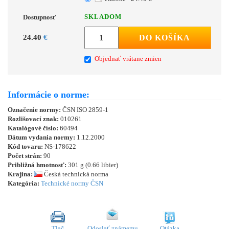
SKLADOM
Dostupnosť
24.40
€
DO KOŠÍKA
Objednať vrátane zmien
Informácie o norme:
Označenie normy:
ČSN ISO 2859-1
Rozlišovací znak:
010261
Katalógové číslo:
60494
Dátum vydania normy:
1.12.2000
Kód tovaru:
NS-178622
Počet strán:
90
Približná hmotnosť:
301 g (0.66 libier)
Krajina:
Česká technická norma
Kategória:
Technické normy ČSN
Tlač
Odoslať známemu
Otázka