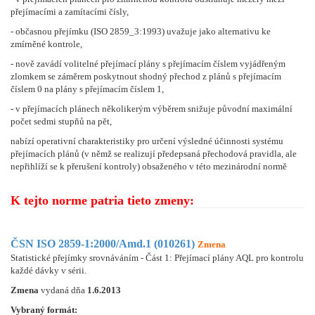
přejímacími a zamítacími čísly,
- občasnou přejímku (ISO 2859_3:1993) uvažuje jako alternativu ke
zmírněné kontrole,
- nově zavádí volitelné přejímací plány s přejímacím číslem vyjádřeným
zlomkem se záměrem poskytnout shodný přechod z plánů s přejímacím
číslem 0 na plány s přejímacím číslem 1,
- v přejímacích plánech několikerým výběrem snižuje původní maximální
počet sedmi stupňů na pět,
nabízí operativní charakteristiky pro určení výsledné účinnosti systému
přejímacích plánů (v němž se realizují předepsaná přechodová pravidla, ale
nepřihlíží se k přerušení kontroly) obsaženého v této mezinárodní normě
K tejto norme patria tieto zmeny:
ČSN ISO 2859-1:2000/Amd.1 (010261)
Zmena
Statistické přejímky srovnáváním - Část 1: Přejímací plány AQL pro kontrolu
každé dávky v sérii.
Zmena
vydaná dňa
1.6.2013
Vybraný formát: