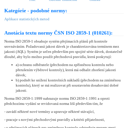
Kategórie - podobné normy:
Aplikace statistických metod
Anotácia textu normy ČSN ISO 2859-1 (010261):
Norma ISO 2859-1 obsahuje systém přejímacích plánů při kontrole
srovnáváním. Požadovaná jakost dávek je charakterizována termínem mez
jakosti (AQL). Systém je určen především pro spojité série dávek, dostatečně
dlouhé, aby bylo možno použít přechodová pravidla, která poskytují:
a) ochranu odběratele (přechodem na zpřísněnou kontrolu nebo
přerušením výběrové kontroly), která má odhalit zhoršení jakosti
dávek;
b) podnět ke snížení kontrolních nákladů (přechodem na zmírněnou
kontrolu), který se má realizovat při soustavném dosahování dobré
jakosti.
Norma ISO 2859-1:1999 nahrazuje normu ISO 2859-1:1991 a oproti
předchozímu vydání se revidovaná norma liší především tím, že
- zavádí některé nové termíny a upravuje některé stávající,
- pracuje s novými přechodovými pravidly a kritérii přijatelnosti,
- v přejímacích plánech pro zmírněnou kontrolu odstraňuje mezery mezi