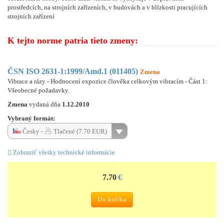
prostředcích, na strojních zařízeních, v budovách a v blízkosti pracujících
strojních zařízení
K tejto norme patria tieto zmeny:
ČSN ISO 2631-1:1999/Amd.1 (011405)
Zmena
Vibrace a rázy - Hodnocení expozice člověka celkovým vibracím - Část 1:
Všeobecné požadavky.
Zmena
vydaná dňa
1.12.2010
Vybraný formát:
Česky -
Tlačené (7.70 EUR)
Zobraziť všetky technické informácie
7.70
€
Do košíka