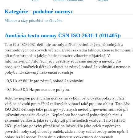
Kategórie - podobné normy:
Vibrace a rázy působící na člověka
Anotácia textu normy ČSN ISO 2631-1 (011405):
Tato část ISO 2631 definuje metody měření periodických, náhodných a
přechodových celkových vibrací. Uvádí základní faktory, které se kombinují
při určení stupně, s jakým bude expozice vibracím přijatelná. V
informativních přílohách jsou uvedeny současné názory a návody pro
posouzení možných účinků vibrací na zdraví, pohodlí a vnímání a nemoc z
pohybu. Uvažovaný frekvenční rozsah je
- 0,5 Hz až 80 Hz pro zdraví, pohodlí a vnímání
- 0,1 Hz až 0,5 Hz pro nemoc z pohybu.
Ačkoliv nejsou potenciální účinky na výkonnost člověka pokryty, platí
většina návodů pro měření celkových vibrací také pro tuto oblast. Tato část
ISO 2631 definuje také principy vybraných metod připevnění snímačů při
určování expozice člověka. Neplatí pro hodnocení jednotlivých rázů s
extrémní velikostí, jaké se vyskytují při nehodách vozidel. Tato část ISO
2631 platí pro pohyby přenášené na lidské tělo jako celek z opěrných
povrchů: nohy stojící osoby, zadek, záda a nohy sedící osoby nebo opěrná
oblast ležící osoby. Tento druh vibrací se vyskytuje v dopravních