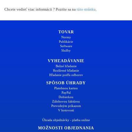
Chcete vedieť viac informácii ? Pozrite sa na
túto stránku
.
TOVAR
Normy
Publikácie
Software
Služby
VYHĽADÁVANIE
Bežné hľadanie
Rozšírené hľadanie
Hľadanie podľa odborov
SPÔSOB ÚHRADY
Platobnou kartou
PayPal
Dobierkou
Zálohovou faktúrou
Prevodným príkazom
V hotovosti
Úhrada objednávky - platba online
MOŽNOSTI OBJEDNANIA