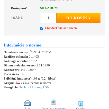
SKLADOM
Dostupnosť
14.50
€
DO KOŠÍKA
Objednať vrátane zmien
Informácie o norme:
Označenie normy:
ČSN ISO 2631-1
Rozlišovací znak:
011405
Katalógové číslo:
57382
Dátum vydania normy:
1.11.1999
Kód tovaru:
NS-178547
Počet strán:
36
Približná hmotnosť:
108 g (0.24 libier)
Krajina:
Česká technická norma
Kategória:
Technické normy ČSN
Tlač
Odoslať známemu
Otázka