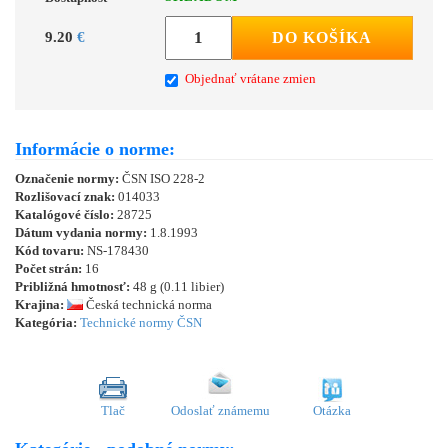
9.20
€
DO KOŠÍKA
Objednať vrátane zmien
Informácie o norme:
Označenie normy:
ČSN ISO 228-2
Rozlišovací znak:
014033
Katalógové číslo:
28725
Dátum vydania normy:
1.8.1993
Kód tovaru:
NS-178430
Počet strán:
16
Približná hmotnosť:
48 g (0.11 libier)
Krajina:
Česká technická norma
Kategória:
Technické normy ČSN
Tlač
Odoslať známemu
Otázka