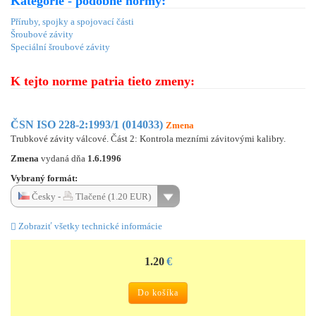
Kategórie - podobné normy:
Příruby, spojky a spojovací části
Šroubové závity
Speciální šroubové závity
K tejto norme patria tieto zmeny:
ČSN ISO 228-2:1993/1 (014033)
Zmena
Trubkové závity válcové. Část 2: Kontrola mezními závitovými kalibry.
Zmena
vydaná dňa
1.6.1996
Vybraný formát:
Česky -
Tlačené (1.20 EUR)
Zobraziť všetky technické informácie
1.20
€
Do košíka