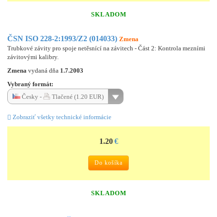
SKLADOM
ČSN ISO 228-2:1993/Z2 (014033)
Zmena
Trubkové závity pro spoje netěsnící na závitech - Část 2: Kontrola mezními
závitovými kalibry.
Zmena
vydaná dňa
1.7.2003
Vybraný formát:
Česky -
Tlačené (1.20 EUR)
Zobraziť všetky technické informácie
1.20
€
Do košíka
SKLADOM