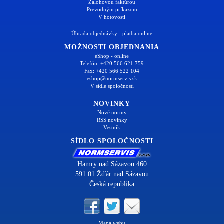
Zálohovou faktúrou
Prevodným príkazom
V hotovosti
Úhrada objednávky - platba online
MOŽNOSTI OBJEDNANIA
eShop - online
Telefón: +420 566 621 759
Fax: +420 566 522 104
eshop@normservis.sk
V sídle spoločnosti
NOVINKY
Nové normy
RSS novinky
Vestník
SÍDLO SPOLOČNOSTI
Hamry nad Sázavou 460
591 01 Žďár nad Sázavou
Česká republika
Mapa webu