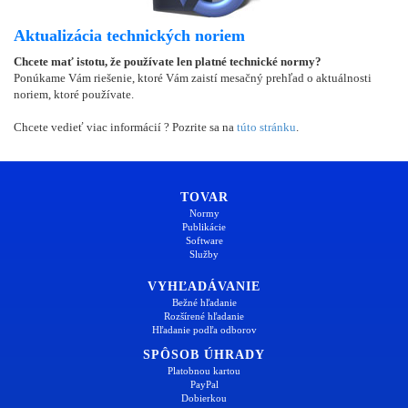
Aktualizácia technických noriem
Chcete mať istotu, že používate len platné technické normy?
Ponúkame Vám riešenie, ktoré Vám zaistí mesačný prehľad o aktuálnosti
noriem, ktoré používate.
Chcete vedieť viac informácií ? Pozrite sa na
túto stránku
.
TOVAR
Normy
Publikácie
Software
Služby
VYHĽADÁVANIE
Bežné hľadanie
Rozšírené hľadanie
Hľadanie podľa odborov
SPÔSOB ÚHRADY
Platobnou kartou
PayPal
Dobierkou