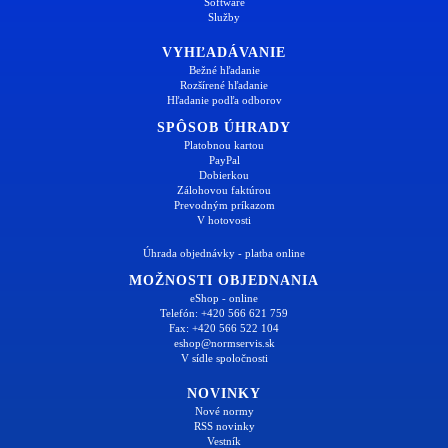
Software
Služby
VYHĽADÁVANIE
Bežné hľadanie
Rozšírené hľadanie
Hľadanie podľa odborov
SPÔSOB ÚHRADY
Platobnou kartou
PayPal
Dobierkou
Zálohovou faktúrou
Prevodným príkazom
V hotovosti
Úhrada objednávky - platba online
MOŽNOSTI OBJEDNANIA
eShop - online
Telefón: +420 566 621 759
Fax: +420 566 522 104
eshop@normservis.sk
V sídle spoločnosti
NOVINKY
Nové normy
RSS novinky
Vestník