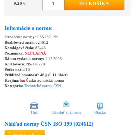
9.20
€
DO KOŠÍKA
Informácie o norme:
Označenie normy:
ČSN ISO 199
Rozlišovací znak:
024612
Katalógové číslo:
82443
Poznámka:
NEPLATNÁ
Dátum vydania normy:
1.12.2008
Kód tovaru:
NS-178278
Počet strán:
16
Približná hmotnosť:
48 g (0.11 libier)
Krajina:
Česká technická norma
Kategória:
Technické normy ČSN
Tlač
Odoslať známemu
Otázka
Náhľad normy ČSN ISO 199 (024612)