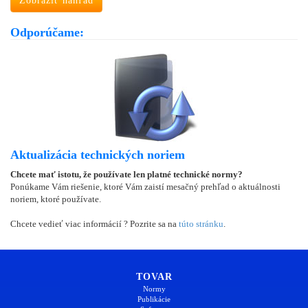
Zobraziť náhľad
Odporúčame:
Aktualizácia technických noriem
Chcete mať istotu, že používate len platné technické normy?
Ponúkame Vám riešenie, ktoré Vám zaistí mesačný prehľad o aktuálnosti
noriem, ktoré používate.
Chcete vedieť viac informácií ? Pozrite sa na
túto stránku
.
TOVAR
Normy
Publikácie