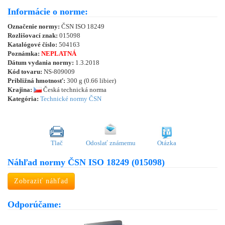
Informácie o norme:
Označenie normy:
ČSN ISO 18249
Rozlišovací znak:
015098
Katalógové číslo:
504163
Poznámka:
NEPLATNÁ
Dátum vydania normy:
1.3.2018
Kód tovaru:
NS-809009
Približná hmotnosť:
300 g (0.66 libier)
Krajina:
Česká technická norma
Kategória:
Technické normy ČSN
Tlač
Odoslať známemu
Otázka
Náhľad normy ČSN ISO 18249 (015098)
Zobraziť náhľad
Odporúčame: