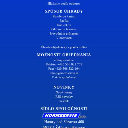
Hľadanie podľa odborov
SPÔSOB ÚHRADY
Platobnou kartou
PayPal
Dobierkou
Zálohovou faktúrou
Prevodným príkazom
V hotovosti
Úhrada objednávky - platba online
MOŽNOSTI OBJEDNANIA
eShop - online
Telefón: +420 566 621 759
Fax: +420 566 522 104
eshop@normservis.sk
V sídle spoločnosti
NOVINKY
Nové normy
RSS novinky
Vestník
SÍDLO SPOLOČNOSTI
Hamry nad Sázavou 460
591 01 Žďár nad Sázavou