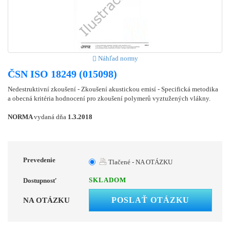
Náhľad normy
ČSN ISO 18249 (015098)
Nedestruktivní zkoušení - Zkoušení akustickou emisí - Specifická metodika
a obecná kritéria hodnocení pro zkoušení polymerů vyztužených vlákny.
NORMA
vydaná dňa
1.3.2018
Prevedenie
Tlačené - NA OTÁZKU
SKLADOM
Dostupnosť
POSLAŤ OTÁZKU
NA OTÁZKU