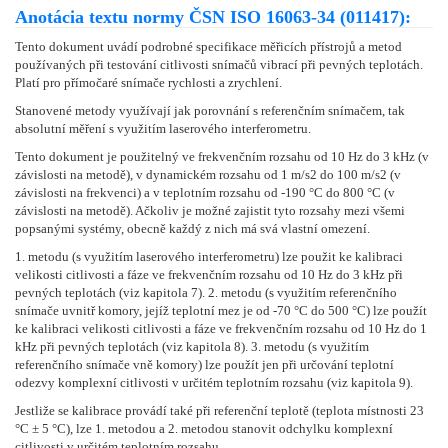
Anotácia textu normy ČSN ISO 16063-34 (011417):
Tento dokument uvádí podrobné specifikace měřicích přístrojů a metod
používaných při testování citlivosti snímačů vibrací při pevných teplotách.
Platí pro přímočaré snímače rychlosti a zrychlení.
Stanovené metody využívají jak porovnání s referenčním snímačem, tak
absolutní měření s využitím laserového interferometru.
Tento dokument je použitelný ve frekvenčním rozsahu od 10 Hz do 3 kHz (v
závislosti na metodě), v dynamickém rozsahu od 1 m/s2 do 100 m/s2 (v
závislosti na frekvenci) a v teplotním rozsahu od -190 °C do 800 °C (v
závislosti na metodě). Ačkoliv je možné zajistit tyto rozsahy mezi všemi
popsanými systémy, obecně každý z nich má svá vlastní omezení.
1. metodu (s využitím laserového interferometru) lze použit ke kalibraci
velikosti citlivosti a fáze ve frekvenčním rozsahu od 10 Hz do 3 kHz při
pevných teplotách (viz kapitola 7). 2. metodu (s využitím referenčního
snímače uvnitř komory, jejíž teplotní mez je od -70 °C do 500 °C) lze použít
ke kalibraci velikosti citlivosti a fáze ve frekvenčním rozsahu od 10 Hz do 1
kHz při pevných teplotách (viz kapitola 8). 3. metodu (s využitím
referenčního snímače vně komory) lze použít jen při určování teplotní
odezvy komplexní citlivosti v určitém teplotním rozsahu (viz kapitola 9).
Jestliže se kalibrace provádí také při referenční teplotě (teplota místnosti 23
°C ± 5 °C), lze 1. metodou a 2. metodou stanovit odchylku komplexní
citlivosti v určitém teplotním rozsahu.