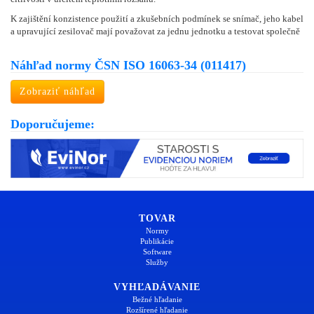
K zajištění konzistence použití a zkušebních podmínek se snímač, jeho kabel
a upravující zesilovač mají považovat za jednu jednotku a testovat společně
Náhľad normy ČSN ISO 16063-34 (011417)
Zobraziť náhľad
Doporučujeme:
TOVAR
Normy
Publikácie
Software
Služby
VYHĽADÁVANIE
Bežné hľadanie
Rozšírené hľadanie