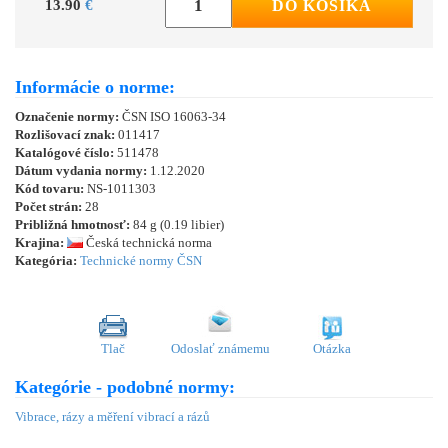
13.90
€
DO KOŠÍKA
Informácie o norme:
Označenie normy:
ČSN ISO 16063-34
Rozlišovací znak:
011417
Katalógové číslo:
511478
Dátum vydania normy:
1.12.2020
Kód tovaru:
NS-1011303
Počet strán:
28
Približná hmotnosť:
84 g (0.19 libier)
Krajina:
Česká technická norma
Kategória:
Technické normy ČSN
Tlač
Odoslať známemu
Otázka
Kategórie - podobné normy:
Vibrace, rázy a měření vibrací a rázů