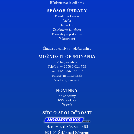
Hľadanie podľa odborov
SPÔSOB ÚHRADY
Platobnou kartou
PayPal
Dobierkou
Zálohovou faktúrou
Prevodným príkazom
V hotovosti
Úhrada objednávky - platba online
MOŽNOSTI OBJEDNANIA
eShop - online
Telefón: +420 566 621 759
Fax: +420 566 522 104
eshop@normservis.sk
V sídle spoločnosti
NOVINKY
Nové normy
RSS novinky
Vestník
SÍDLO SPOLOČNOSTI
Hamry nad Sázavou 460
591 01 Žďár nad Sázavou