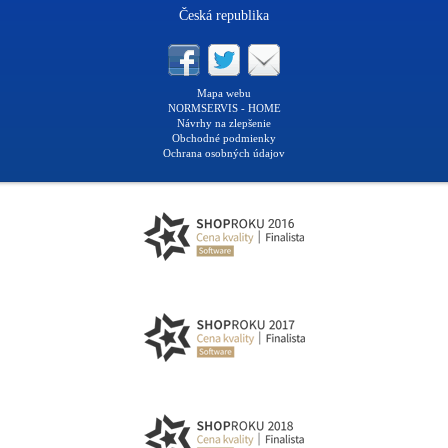
Česká republika
Mapa webu
NORMSERVIS - HOME
Návrhy na zlepšenie
Obchodné podmienky
Ochrana osobných údajov