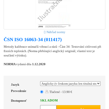
Náhľad normy
ČSN ISO 16063-34 (011417)
Metody kalibrace snímačů vibrací a rázů - Část 34: Testování citlivosti při
fixních teplotách. (Norma přebírající anglický originál, vlastní text je
součástí výtisku).
NORMA
vydaná dňa
1.12.2020
Jazyk
Prevedenie
Tlačené - 13.90 €
SKLADOM
Dostupnosť