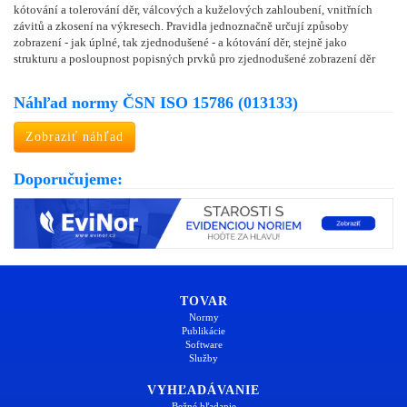
kótování a tolerování děr, válcových a kuželových zahloubení, vnitřních
závitů a zkosení na výkresech. Pravidla jednoznačně určují způsoby
zobrazení - jak úplné, tak zjednodušené - a kótování děr, stejně jako
strukturu a posloupnost popisných prvků pro zjednodušené zobrazení děr
Náhľad normy ČSN ISO 15786 (013133)
Zobraziť náhľad
Doporučujeme:
TOVAR
Normy
Publikácie
Software
Služby
VYHĽADÁVANIE
Bežné hľadanie