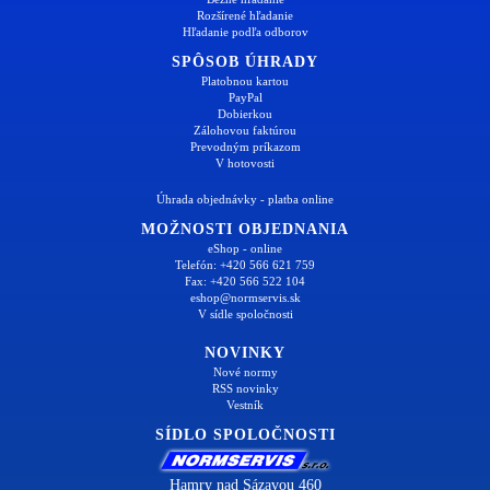
Rozšírené hľadanie
Hľadanie podľa odborov
SPÔSOB ÚHRADY
Platobnou kartou
PayPal
Dobierkou
Zálohovou faktúrou
Prevodným príkazom
V hotovosti
Úhrada objednávky - platba online
MOŽNOSTI OBJEDNANIA
eShop - online
Telefón: +420 566 621 759
Fax: +420 566 522 104
eshop@normservis.sk
V sídle spoločnosti
NOVINKY
Nové normy
RSS novinky
Vestník
SÍDLO SPOLOČNOSTI
Hamry nad Sázavou 460