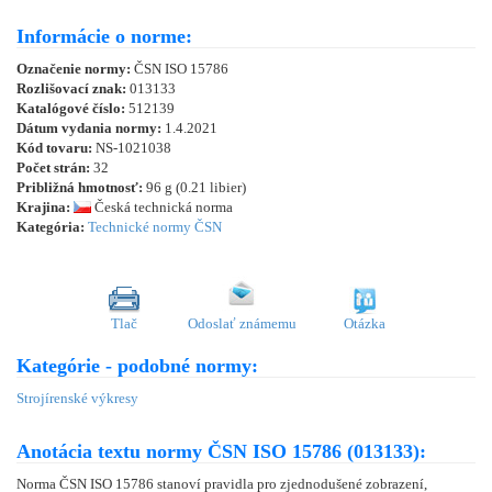
Informácie o norme:
Označenie normy:
ČSN ISO 15786
Rozlišovací znak:
013133
Katalógové číslo:
512139
Dátum vydania normy:
1.4.2021
Kód tovaru:
NS-1021038
Počet strán:
32
Približná hmotnosť:
96 g (0.21 libier)
Krajina:
Česká technická norma
Kategória:
Technické normy ČSN
Tlač
Odoslať známemu
Otázka
Kategórie - podobné normy:
Strojírenské výkresy
Anotácia textu normy ČSN ISO 15786 (013133):
Norma ČSN ISO 15786 stanoví pravidla pro zjednodušené zobrazení,