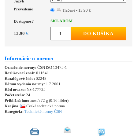
Jazyk
Prevedenie
Tlačené - 13.90 €
SKLADOM
Dostupnosť
13.90
€
DO KOŠÍKA
Informácie o norme:
Označenie normy:
ČSN ISO 13475-1
Rozlišovací znak:
011641
Katalógové číslo:
62248
Dátum vydania normy:
1.7.2001
Kód tovaru:
NS-177725
Počet strán:
24
Približná hmotnosť:
72 g (0.16 libier)
Krajina:
Česká technická norma
Kategória:
Technické normy ČSN