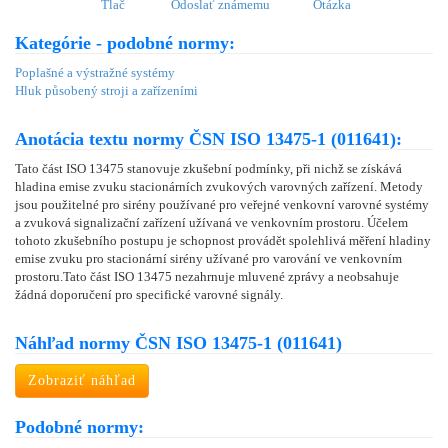
Tlač
Odoslať známemu
Otázka
Kategórie - podobné normy:
Poplašné a výstražné systémy
Hluk působený stroji a zařízeními
Anotácia textu normy ČSN ISO 13475-1 (011641):
Tato část ISO 13475 stanovuje zkušební podmínky, při nichž se získává
hladina emise zvuku stacionárních zvukových varovných zařízení. Metody
jsou použitelné pro sirény používané pro veřejné venkovní varovné systémy
a zvuková signalizační zařízení užívaná ve venkovním prostoru. Účelem
tohoto zkušebního postupu je schopnost provádět spolehlivá měření hladiny
emise zvuku pro stacionární sirény užívané pro varování ve venkovním
prostoru.Tato část ISO 13475 nezahrnuje mluvené zprávy a neobsahuje
žádná doporučení pro specifické varovné signály.
Náhľad normy ČSN ISO 13475-1 (011641)
Zobraziť náhľad
Podobné normy: