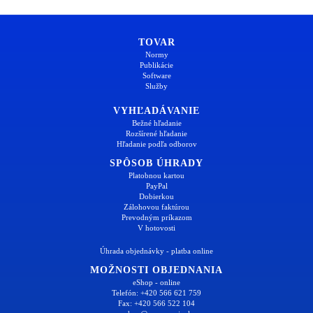
TOVAR
Normy
Publikácie
Software
Služby
VYHĽADÁVANIE
Bežné hľadanie
Rozšírené hľadanie
Hľadanie podľa odborov
SPÔSOB ÚHRADY
Platobnou kartou
PayPal
Dobierkou
Zálohovou faktúrou
Prevodným príkazom
V hotovosti
Úhrada objednávky - platba online
MOŽNOSTI OBJEDNANIA
eShop - online
Telefón: +420 566 621 759
Fax: +420 566 522 104