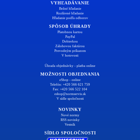
VYHĽADÁVANIE
Bežné hľadanie
Rozšírené hľadanie
Hľadanie podľa odborov
SPÔSOB ÚHRADY
Platobnou kartou
PayPal
Dobierkou
Zálohovou faktúrou
Prevodným príkazom
V hotovosti
Úhrada objednávky - platba online
MOŽNOSTI OBJEDNANIA
eShop - online
Telefón: +420 566 621 759
Fax: +420 566 522 104
eshop@normservis.sk
V sídle spoločnosti
NOVINKY
Nové normy
RSS novinky
Vestník
SÍDLO SPOLOČNOSTI