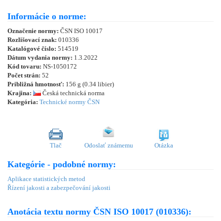
Informácie o norme:
Označenie normy:
ČSN ISO 10017
Rozlišovací znak:
010336
Katalógové číslo:
514519
Dátum vydania normy:
1.3.2022
Kód tovaru:
NS-1050172
Počet strán:
52
Približná hmotnosť:
156 g (0.34 libier)
Krajina:
Česká technická norma
Kategória:
Technické normy ČSN
Tlač
Odoslať známemu
Otázka
Kategórie - podobné normy:
Aplikace statistických metod
Řízení jakosti a zabezpečování jakosti
Anotácia textu normy ČSN ISO 10017 (010336):