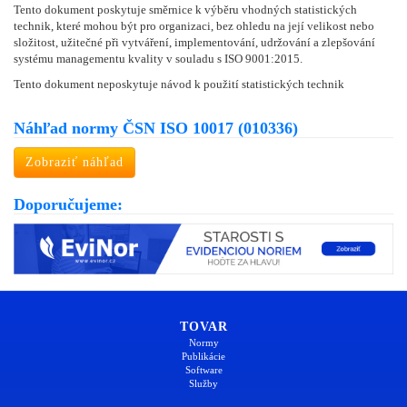
Tento dokument poskytuje směrnice k výběru vhodných statistických
technik, které mohou být pro organizaci, bez ohledu na její velikost nebo
složitost, užitečné při vytváření, implementování, udržování a zlepšování
systému managementu kvality v souladu s ISO 9001:2015.
Tento dokument neposkytuje návod k použití statistických technik
Náhľad normy ČSN ISO 10017 (010336)
Zobraziť náhľad
Doporučujeme:
TOVAR
Normy
Publikácie
Software
Služby