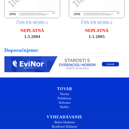
ČSN EN 60300-1
ČSN EN 60300-2
NEPLATNÁ
NEPLATNÁ
1.3.2004
1.1.2005
Doporučujeme:
TOVAR
Normy
Publikácie
Software
Služby
VYHĽADÁVANIE
Bežné hľadanie
Rozšírené hľadanie