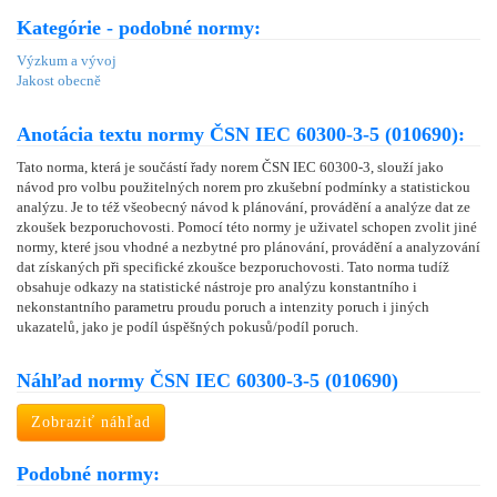
Kategórie - podobné normy:
Výzkum a vývoj
Jakost obecně
Anotácia textu normy ČSN IEC 60300-3-5 (010690):
Tato norma, která je součástí řady norem ČSN IEC 60300-3, slouží jako
návod pro volbu použitelných norem pro zkušební podmínky a statistickou
analýzu. Je to též všeobecný návod k plánování, provádění a analýze dat ze
zkoušek bezporuchovosti. Pomocí této normy je uživatel schopen zvolit jiné
normy, které jsou vhodné a nezbytné pro plánování, provádění a analyzování
dat získaných při specifické zkoušce bezporuchovosti. Tato norma tudíž
obsahuje odkazy na statistické nástroje pro analýzu konstantního i
nekonstantního parametru proudu poruch a intenzity poruch i jiných
ukazatelů, jako je podíl úspěšných pokusů/podíl poruch.
Náhľad normy ČSN IEC 60300-3-5 (010690)
Zobraziť náhľad
Podobné normy: