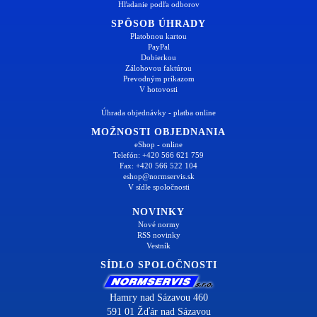
Hľadanie podľa odborov
SPÔSOB ÚHRADY
Platobnou kartou
PayPal
Dobierkou
Zálohovou faktúrou
Prevodným príkazom
V hotovosti
Úhrada objednávky - platba online
MOŽNOSTI OBJEDNANIA
eShop - online
Telefón: +420 566 621 759
Fax: +420 566 522 104
eshop@normservis.sk
V sídle spoločnosti
NOVINKY
Nové normy
RSS novinky
Vestník
SÍDLO SPOLOČNOSTI
Hamry nad Sázavou 460
591 01 Žďár nad Sázavou