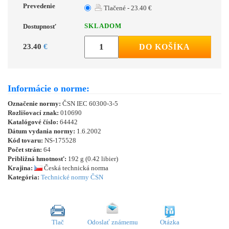
Prevedenie
Tlačené - 23.40 €
SKLADOM
Dostupnosť
23.40
€
DO KOŠÍKA
Informácie o norme:
Označenie normy:
ČSN IEC 60300-3-5
Rozlišovací znak:
010690
Katalógové číslo:
64442
Dátum vydania normy:
1.6.2002
Kód tovaru:
NS-175528
Počet strán:
64
Približná hmotnosť:
192 g (0.42 libier)
Krajina:
Česká technická norma
Kategória:
Technické normy ČSN
Tlač
Odoslať známemu
Otázka