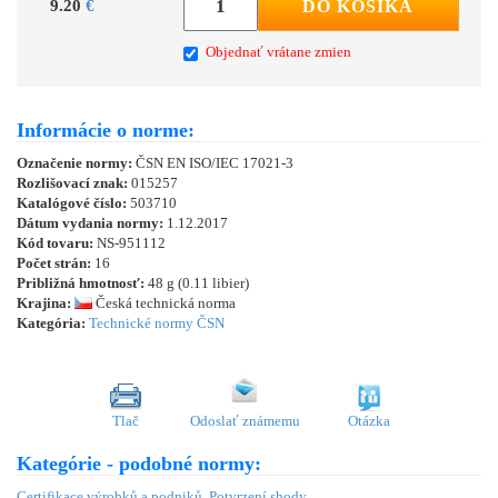
9.20
€
DO KOŠÍKA
Objednať vrátane zmien
Informácie o norme:
Označenie normy:
ČSN EN ISO/IEC 17021-3
Rozlišovací znak:
015257
Katalógové číslo:
503710
Dátum vydania normy:
1.12.2017
Kód tovaru:
NS-951112
Počet strán:
16
Približná hmotnosť:
48 g (0.11 libier)
Krajina:
Česká technická norma
Kategória:
Technické normy ČSN
Tlač
Odoslať známemu
Otázka
Kategórie - podobné normy:
Certifikace výrobků a podniků. Potvrzení shody