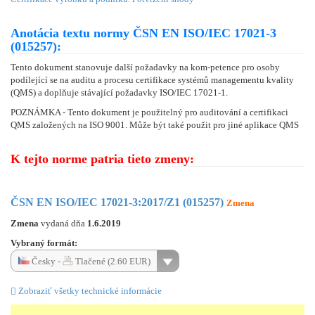
Anotácia textu normy ČSN EN ISO/IEC 17021-3
(015257):
Tento dokument stanovuje další požadavky na kom-petence pro osoby
podílející se na auditu a procesu certifikace systémů managementu kvality
(QMS) a doplňuje stávající požadavky ISO/IEC 17021-1.
POZNÁMKA - Tento dokument je použitelný pro auditování a certifikaci
QMS založených na ISO 9001. Může být také použit pro jiné aplikace QMS
K tejto norme patria tieto zmeny:
ČSN EN ISO/IEC 17021-3:2017/Z1 (015257)
Zmena
Zmena
vydaná dňa
1.6.2019
Vybraný formát:
Česky -
Tlačené (2.60 EUR)
Zobraziť všetky technické informácie