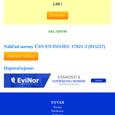
2.60
€
Do košíka
SKLADOM
Náhľad normy ČSN EN ISO/IEC 17021-3 (015257)
Zobraziť náhľad
Doporučujeme:
TOVAR
Normy
Publikácie
Software