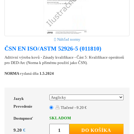
Náhľad normy
ČSN EN ISO/ASTM 52926-5 (011810)
Aditivní výroba kovů - Zásady kvalifikace - Část 5: Kvalifikace operátorů
pro DED-Arc (Norma k přímému použití jako ČSN).
NORMA
vydaná dňa
1.5.2024
Jazyk
Prevedenie
Tlačené - 9.20 €
SKLADOM
Dostupnosť
9.20
€
DO KOŠÍKA