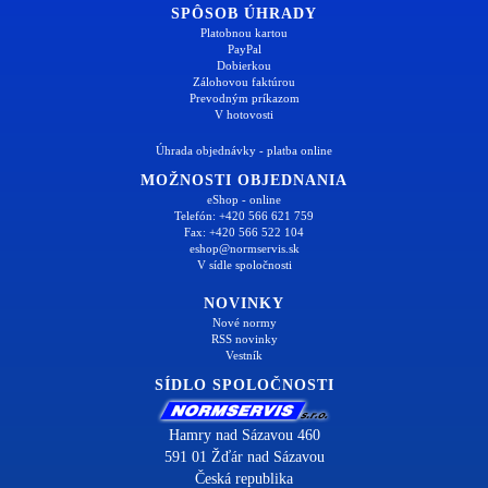
SPÔSOB ÚHRADY
Platobnou kartou
PayPal
Dobierkou
Zálohovou faktúrou
Prevodným príkazom
V hotovosti
Úhrada objednávky - platba online
MOŽNOSTI OBJEDNANIA
eShop - online
Telefón: +420 566 621 759
Fax: +420 566 522 104
eshop@normservis.sk
V sídle spoločnosti
NOVINKY
Nové normy
RSS novinky
Vestník
SÍDLO SPOLOČNOSTI
Hamry nad Sázavou 460
591 01 Žďár nad Sázavou
Česká republika