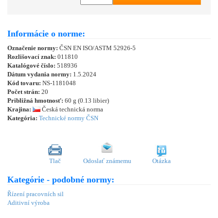
Informácie o norme:
Označenie normy:
ČSN EN ISO/ASTM 52926-5
Rozlišovací znak:
011810
Katalógové číslo:
518936
Dátum vydania normy:
1.5.2024
Kód tovaru:
NS-1181048
Počet strán:
20
Približná hmotnosť:
60 g (0.13 libier)
Krajina:
Česká technická norma
Kategória:
Technické normy ČSN
Tlač
Odoslať známemu
Otázka
Kategórie - podobné normy:
Řízení pracovních sil
Aditivní výroba