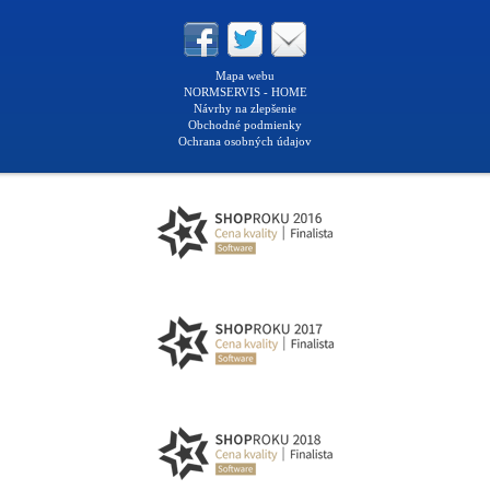
Mapa webu
NORMSERVIS - HOME
Návrhy na zlepšenie
Obchodné podmienky
Ochrana osobných údajov