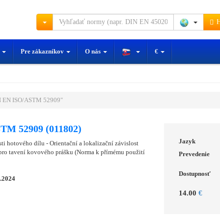
H
y
Pre zákazníkov
O nás
€
N EN ISO/ASTM 52909"
TM 52909 (011802)
Jazyk
ti hotového dílu - Orientační a lokalizační závislost
pro tavení kovového prášku (Norma k přímému použití
Prevedenie
Dostupnosť
0.2024
14.00
€