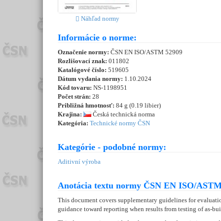
Náhľad normy
Informácie o norme:
Označenie normy:
ČSN EN ISO/ASTM 52909
Rozlišovací znak:
011802
Katalógové číslo:
519605
Dátum vydania normy:
1.10.2024
Kód tovaru:
NS-1198951
Počet strán:
28
Približná hmotnosť:
84 g (0.19 libier)
Krajina:
Česká technická norma
Kategória:
Technické normy ČSN
Kategórie - podobné normy:
Aditivní výroba
Anotácia textu normy ČSN EN ISO/ASTM 
This document covers supplementary guidelines for evaluatio
guidance toward reporting when results from testing of as-bu