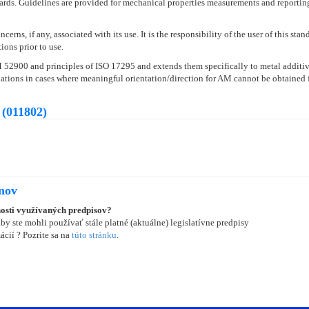
ards. Guidelines are provided for mechanical properties measurements and reportin
cerns, if any, associated with its use. It is the responsibility of the user of this st
ions prior to use.
900 and principles of ISO 17295 and extends them specifically to metal additive
ations in cases where meaningful orientation/direction for AM cannot be obtained 
(011802)
onov
nosti využívaných predpisov?
y ste mohli používať stále platné (aktuálne) legislatívne predpisy
ácií ? Pozrite sa na
túto stránku
.