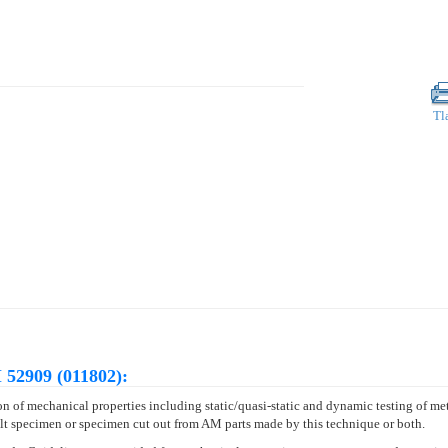
Tl
52909 (011802):
n of mechanical properties including static/quasi-static and dynamic testing of m
ilt specimen or specimen cut out from AM parts made by this technique or both.