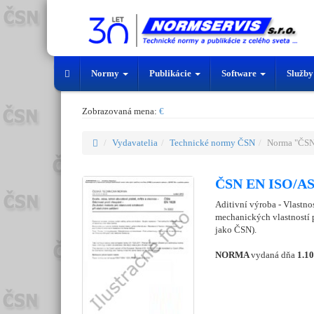
Normy
Publikácie
Software
Služb
Zobrazovaná mena:
€
Vydavatelia
Technické normy ČSN
Norma "ČS
ČSN EN ISO/AS
Aditivní výroba - Vlastnos
mechanických vlastností 
jako ČSN).
NORMA
vydaná dňa
1.1