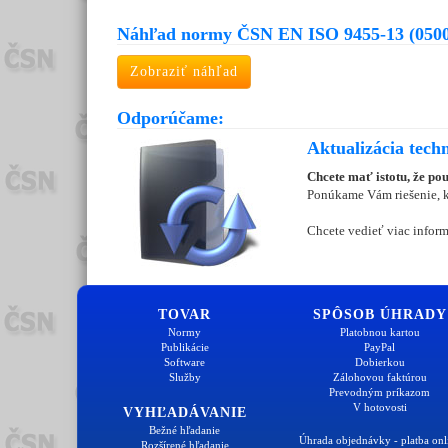
Náhľad normy ČSN EN ISO 9455-13 (050
Zobraziť náhľad
Odporúčame:
Aktualizácia tech
Chcete mať istotu, že po
Ponúkame Vám riešenie, kt
Chcete vedieť viac inform
TOVAR
SPÔSOB ÚHRADY
Normy
Platobnou kartou
Publikácie
PayPal
Software
Dobierkou
Služby
Zálohovou faktúrou
Prevodným príkazom
V hotovosti
VYHĽADÁVANIE
Bežné hľadanie
Úhrada objednávky - platba onl
Rozšírené hľadanie