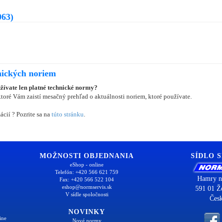
063)
nických noriem
užívate len platné technické normy?
oré Vám zaistí mesačný prehľad o aktuálnosti noriem, ktoré používate.
ácií ? Pozrite sa na
túto stránku
.
MOŽNOSTI OBJEDNANIA
SÍDLO 
eShop - online
Telefón: +420 566 621 759
Hamry n
Fax: +420 566 522 104
eshop@normservis.sk
591 01 Ž
V sídle spoločnosti
Česk
NOVINKY
ine
Nové normy