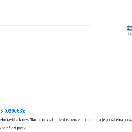
Tl
3 (050063):
 tavidla k rozstřiku. Je to kvalitativní (srovnávací) metoda a je použitelná pouz
 na pájecí pasty