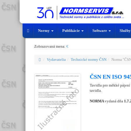
Normy
Publikácie
Software
Služb
Zobrazovaná mena:
€
Vydavatelia
Technické normy ČSN
Norma "ČSN
ČSN EN ISO 945
Tavidla pro měkké pájení 
tavidla.
NORMA
vydaná dňa
1.7.