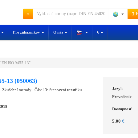
H
y
Pre zákazníkov
O nás
€
 EN ISO 9455-13"
5-13 (050063)
Jazyk
- Zkušební metody - Část 13: Stanovení rozstřiku
Prevedenie
2018
Dostupnosť
5.00
€