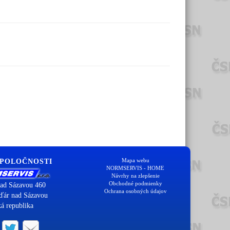
Mapa webu
SPOLOČNOSTI
NORMSERVIS - HOME
Návrhy na zlepšenie
Obchodné podmienky
ad Sázavou 460
Ochrana osobných údajov
ďár nad Sázavou
á republika