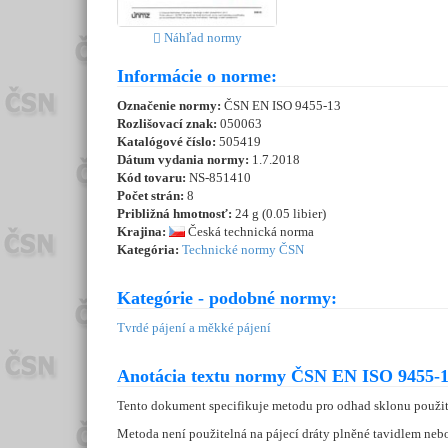
Náhľad normy
Informácie o norme:
Označenie normy:
ČSN EN ISO 9455-13
Rozlišovací znak:
050063
Katalógové číslo:
505419
Dátum vydania normy:
1.7.2018
Kód tovaru:
NS-851410
Počet strán:
8
Približná hmotnosť:
24 g (0.05 libier)
Krajina:
Česká technická norma
Kategória:
Technické normy ČSN
Kategórie - podobné normy:
Tvrdé pájení a měkké pájení
Anotácia textu normy ČSN EN ISO 9455-1
Tento dokument specifikuje metodu pro odhad sklonu použitého
Metoda není použitelná na pájecí dráty plněné tavidlem nebo