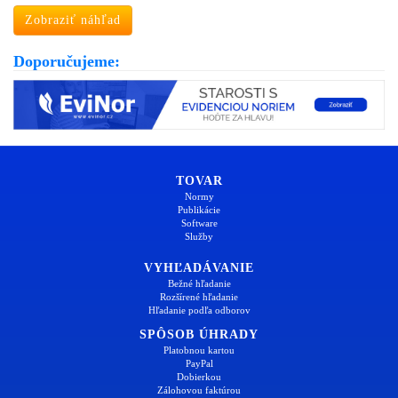
Zobraziť náhľad
Doporučujeme:
TOVAR
Normy
Publikácie
Software
Služby
VYHĽADÁVANIE
Bežné hľadanie
Rozšírené hľadanie
Hľadanie podľa odborov
SPÔSOB ÚHRADY
Platobnou kartou
PayPal
Dobierkou
Zálohovou faktúrou