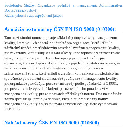
Sociologie. Služby. Organizace podniků a management. Administrativa.
Doprava (názvosloví)
Řízení jakosti a zabezpečování jakosti
Anotácia textu normy ČSN EN ISO 9000 (010300):
Tato mezinárodní norma popisuje základní pojmy a zásady managementu
kvality, které jsou všeobecně použitelné pro organizace, které usilují o
udržitelný úspěch prostřednictvím zavedení systému managementu kvality,
pro zákazníky, kteří usilují o získání důvěry ve schopnost organizace trvale
poskytovat produkty a služby vyhovující jejich požadavkům, pro
organizace, které usilují o získání důvěry v jejich dodavatelském řetězci, že
požadavky na produkt a službu budou splněny, pro organizace a
zainteresované strany, které usilují o zlepšení komunikace prostřednictvím
společného porozumění slovní zásobě používané v managementu kvality,
pro organizace provádějící posuzování shody podle požadavků ISO 9001,
pro poskytovatele výcviku/školení, posuzování nebo poradenství v
managementu kvality, pro zpracovatele příslušných norem. Tato mezinárodní
norma specifikuje termíny a definice, které platí pro všechny normy
managementu kvality a systému managementu kvality, které vypracovala
ISO/TC 176
Náhľad normy ČSN EN ISO 9000 (010300)