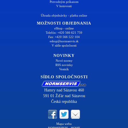
Prevodným príkazom
V hotovosti
Úhrada objednávky - platba online
MOŽNOSTI OBJEDNANIA
eShop - online
Telefón: +420 566 621 759
Fax: +420 566 522 104
eshop@normservis.sk
V sídle spoločnosti
NOVINKY
Nové normy
RSS novinky
Vestník
SÍDLO SPOLOČNOSTI
Hamry nad Sázavou 460
591 01 Žďár nad Sázavou
Česká republika
Mapa webu