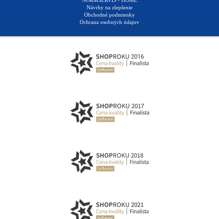
NORMSERVIS - HOME
Návrhy na zlepšenie
Obchodné podmienky
Ochrana osobných údajov