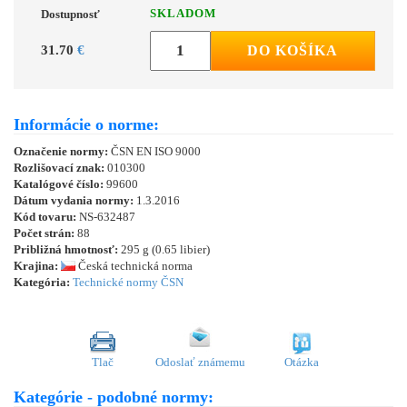
SKLADOM
Dostupnosť
31.70
€
DO KOŠÍKA
Informácie o norme:
Označenie normy:
ČSN EN ISO 9000
Rozlišovací znak:
010300
Katalógové číslo:
99600
Dátum vydania normy:
1.3.2016
Kód tovaru:
NS-632487
Počet strán:
88
Približná hmotnosť:
295 g (0.65 libier)
Krajina:
Česká technická norma
Kategória:
Technické normy ČSN
Tlač
Odoslať známemu
Otázka
Kategórie - podobné normy: