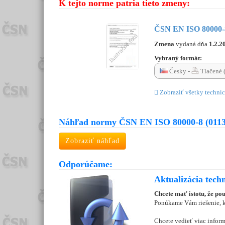
K tejto norme patria tieto zmeny:
ČSN EN ISO 80000-8
Zmena
vydaná dňa
1.2.2
Vybraný formát:
Česky -
Tlačené 
Zobraziť všetky technic
Náhľad normy ČSN EN ISO 80000-8 (0113
Zobraziť náhľad
Odporúčame:
Aktualizácia tech
Chcete mať istotu, že po
Ponúkame Vám riešenie, kt
Chcete vedieť viac inform