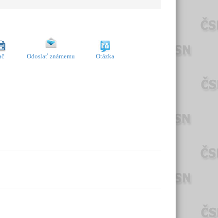
ač
Odoslať známemu
Otázka