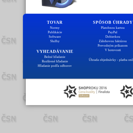
TOVAR
SPÔSOB ÚHRADY
Normy
Platobnou kartou
Publikácie
PayPal
Software
Dobierkou
Služby
Zálohovou faktúrou
Prevodným príkazom
V hotovosti
VYHĽADÁVANIE
Bežné hľadanie
Úhrada objednávky - platba onl
Rozšírené hľadanie
Hľadanie podľa odborov