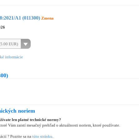
:2021/A1 (011300)
Zmena
026
(5.00 EUR)
ké informácie
00)
nických noriem
užívate len platné technické normy?
oré Vám zaistí mesačný prehľad o aktuálnosti noriem, ktoré používate.
ácií ? Pozrite sa na
túto stránku
.