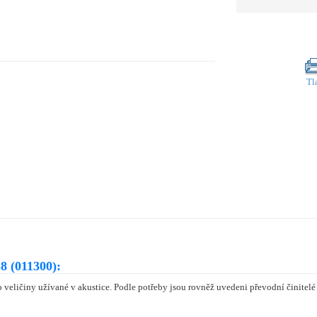
Tl
8 (011300):
 veličiny užívané v akustice. Podle potřeby jsou rovněž uvedeni převodní činitelé