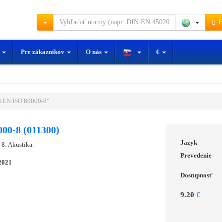
H
y
Pre zákazníkov
O nás
€
 EN ISO 80000-8"
00-8 (011300)
Jazyk
 8: Akustika.
Prevedenie
2021
Dostupnosť
9.20
€