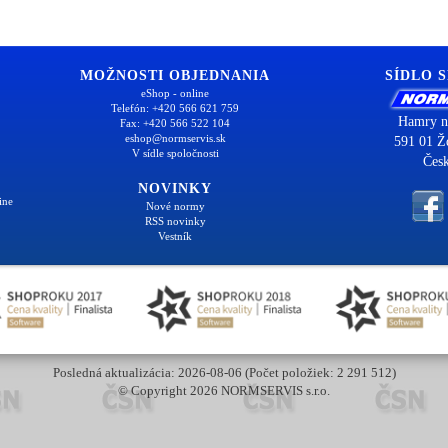
MOŽNOSTI OBJEDNANIA
SÍDLO 
eShop - online
Telefón: +420 566 621 759
Hamry n
Fax: +420 566 522 104
eshop@normservis.sk
591 01 Ž
V sídle spoločnosti
Česk
NOVINKY
ine
Nové normy
RSS novinky
Vestník
Posledná aktualizácia: 2026-08-06 (Počet položiek: 2 291 512)
© Copyright 2026 NORMSERVIS s.r.o.