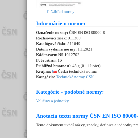
Náhľad normy
Informácie o norme:
Označenie normy:
ČSN EN ISO 80000-8
Rozlišovací znak:
011300
Katalógové číslo:
511649
Dátum vydania normy:
1.1.2021
Kód tovaru:
NS-1012702
Počet strán:
16
Približná hmotnosť:
48 g (0.11 libier)
Krajina:
Česká technická norma
Kategória:
Technické normy ČSN
Kategórie - podobné normy:
Veličiny a jednotky
Anotácia textu normy ČSN EN ISO 80000-
Tento dokument uvádí názvy, značky, definice a jednotky pro