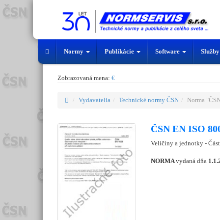
Normy
Publikácie
Software
Služb
Zobrazovaná mena:
€
Vydavatelia
Technické normy ČSN
Norma "ČSN
ČSN EN ISO 800
Veličiny a jednotky - Část
NORMA
vydaná dňa
1.1.