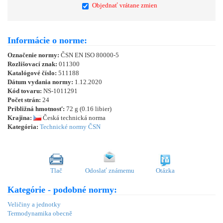
Objednať vrátane zmien
Informácie o norme:
Označenie normy:
ČSN EN ISO 80000-5
Rozlišovací znak:
011300
Katalógové číslo:
511188
Dátum vydania normy:
1.12.2020
Kód tovaru:
NS-1011291
Počet strán:
24
Približná hmotnosť:
72 g (0.16 libier)
Krajina:
Česká technická norma
Kategória:
Technické normy ČSN
Tlač
Odoslať známemu
Otázka
Kategórie - podobné normy:
Veličiny a jednotky
Termodynamika obecně