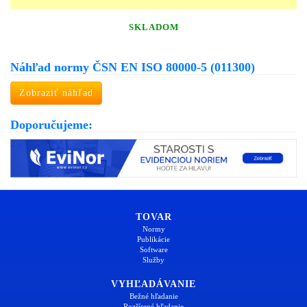
SKLADOM
Náhľad normy ČSN EN ISO 80000-5 (011300)
Zobraziť náhľad
Doporučujeme:
TOVAR
Normy
Publikácie
Software
Služby
VYHĽADÁVANIE
Bežné hľadanie
Rozšírené hľadanie