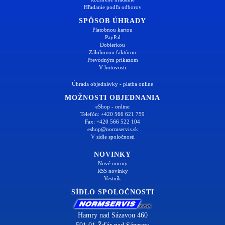
Hľadanie podľa odborov
SPÔSOB ÚHRADY
Platobnou kartou
PayPal
Dobierkou
Zálohovou faktúrou
Prevodným príkazom
V hotovosti
Úhrada objednávky - platba online
MOŽNOSTI OBJEDNANIA
eShop - online
Telefón: +420 566 621 759
Fax: +420 566 522 104
eshop@normservis.sk
V sídle spoločnosti
NOVINKY
Nové normy
RSS novinky
Vestník
SÍDLO SPOLOČNOSTI
Hamry nad Sázavou 460