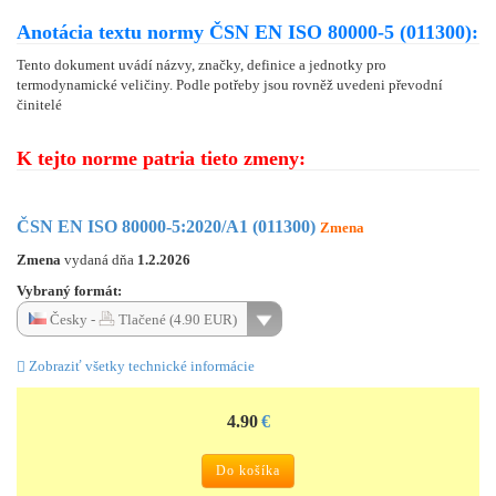
Anotácia textu normy ČSN EN ISO 80000-5 (011300):
Tento dokument uvádí názvy, značky, definice a jednotky pro
termodynamické veličiny. Podle potřeby jsou rovněž uvedeni převodní
činitelé
K tejto norme patria tieto zmeny:
ČSN EN ISO 80000-5:2020/A1 (011300)
Zmena
Zmena
vydaná dňa
1.2.2026
Vybraný formát:
Česky -
Tlačené (4.90 EUR)
Zobraziť všetky technické informácie
4.90
€
Do košíka