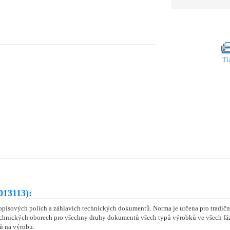
Tl
013113):
popisových polích a záhlavích technických dokumentů. Norma je určena pro tradi
echnických oborech pro všechny druhy dokumentů všech typů výrobků ve všech fáz
ů na výrobu.