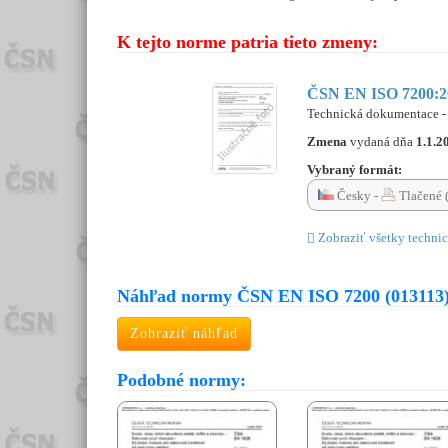
K tejto norme patria tieto zmeny:
ČSN EN ISO 7200:20
Technická dokumentace - 
Zmena
vydaná dňa
1.1.2
Vybraný formát:
Česky -
Tlačené 
Zobraziť všetky technic
Náhľad normy ČSN EN ISO 7200 (013113
Zobraziť náhľad
Podobné normy: