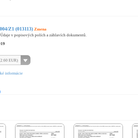
04/Z1 (013113)
Zmena
Údaje v popisových polích a záhlavích dokumentů.
019
(2.60 EUR)
ké informácie
)