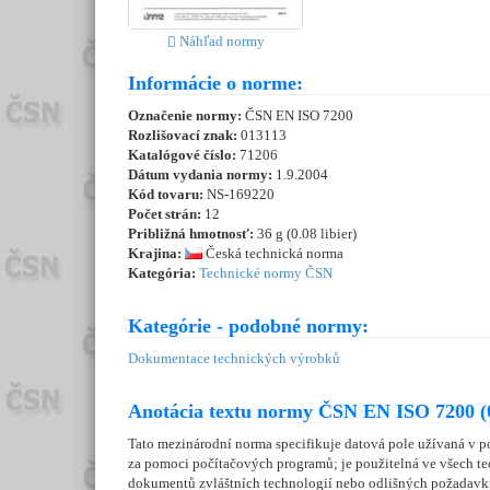
Náhľad normy
Informácie o norme:
Označenie normy:
ČSN EN ISO 7200
Rozlišovací znak:
013113
Katalógové číslo:
71206
Dátum vydania normy:
1.9.2004
Kód tovaru:
NS-169220
Počet strán:
12
Približná hmotnosť:
36 g (0.08 libier)
Krajina:
Česká technická norma
Kategória:
Technické normy ČSN
Kategórie - podobné normy:
Dokumentace technických výrobků
Anotácia textu normy ČSN EN ISO 7200 (
Tato mezinárodní norma specifikuje datová pole užívaná v 
za pomoci počítačových programů; je použitelná ve všech t
dokumentů zvláštních technologií nebo odlišných požadavk