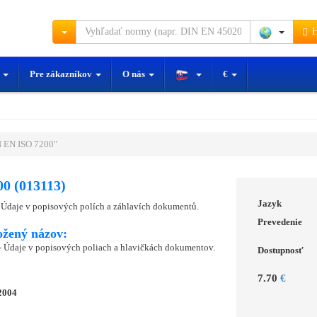
H
y
Pre zákazníkov
O nás
€
 EN ISO 7200"
0 (013113)
Jazyk
Údaje v popisových polích a záhlavích dokumentů.
Prevedenie
ožený názov:
 Údaje v popisových poliach a hlavičkách dokumentov.
Dostupnosť
7.70
€
2004