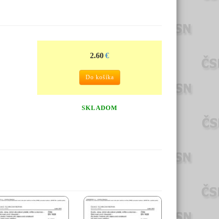
2.60
€
Do košíka
SKLADOM