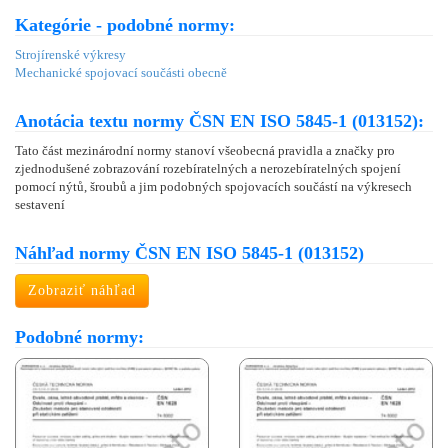
Kategórie - podobné normy:
Strojírenské výkresy
Mechanické spojovací součásti obecně
Anotácia textu normy ČSN EN ISO 5845-1 (013152):
Tato část mezinárodní normy stanoví všeobecná pravidla a značky pro
zjednodušené zobrazování rozebíratelných a nerozebíratelných spojení
pomocí nýtů, šroubů a jim podobných spojovacích součástí na výkresech
sestavení
Náhľad normy ČSN EN ISO 5845-1 (013152)
Zobraziť náhľad
Podobné normy: