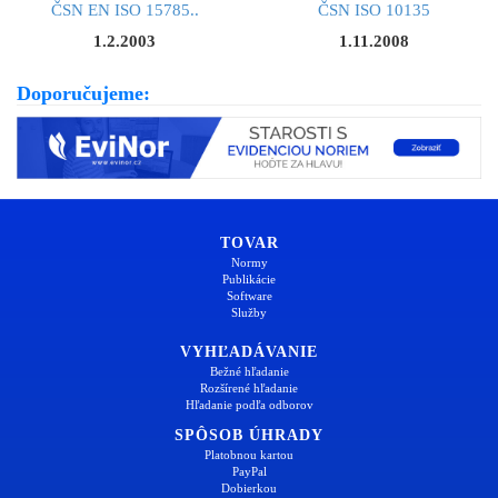
ČSN EN ISO 15785..
ČSN ISO 10135
1.2.2003
1.11.2008
Doporučujeme:
TOVAR
Normy
Publikácie
Software
Služby
VYHĽADÁVANIE
Bežné hľadanie
Rozšírené hľadanie
Hľadanie podľa odborov
SPÔSOB ÚHRADY
Platobnou kartou
PayPal
Dobierkou