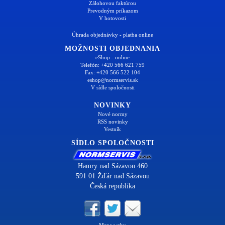
Zálohovou faktúrou
Prevodným príkazom
V hotovosti
Úhrada objednávky - platba online
MOŽNOSTI OBJEDNANIA
eShop - online
Telefón: +420 566 621 759
Fax: +420 566 522 104
eshop@normservis.sk
V sídle spoločnosti
NOVINKY
Nové normy
RSS novinky
Vestník
SÍDLO SPOLOČNOSTI
Hamry nad Sázavou 460
591 01 Žďár nad Sázavou
Česká republika