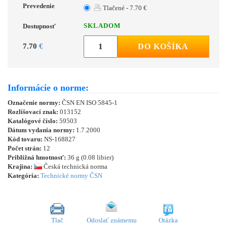
Prevedenie
Tlačené - 7.70 €
SKLADOM
Dostupnosť
7.70
€
DO KOŠÍKA
Informácie o norme:
Označenie normy:
ČSN EN ISO 5845-1
Rozlišovací znak:
013152
Katalógové číslo:
59503
Dátum vydania normy:
1.7.2000
Kód tovaru:
NS-168827
Počet strán:
12
Približná hmotnosť:
36 g (0.08 libier)
Krajina:
Česká technická norma
Kategória:
Technické normy ČSN
Tlač
Odoslať známemu
Otázka