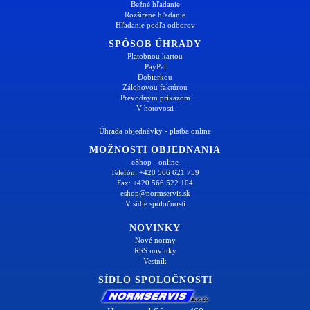
Bežné hľadanie
Rozšírené hľadanie
Hľadanie podľa odborov
SPÔSOB ÚHRADY
Platobnou kartou
PayPal
Dobierkou
Zálohovou faktúrou
Prevodným príkazom
V hotovosti
Úhrada objednávky - platba online
MOŽNOSTI OBJEDNANIA
eShop - online
Telefón: +420 566 621 759
Fax: +420 566 522 104
eshop@normservis.sk
V sídle spoločnosti
NOVINKY
Nové normy
RSS novinky
Vestník
SÍDLO SPOLOČNOSTI