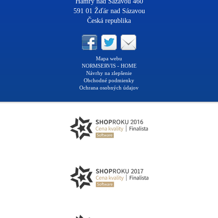
Hamry nad Sázavou 460
591 01 Žďár nad Sázavou
Česká republika
Mapa webu
NORMSERVIS - HOME
Návrhy na zlepšenie
Obchodné podmienky
Ochrana osobných údajov