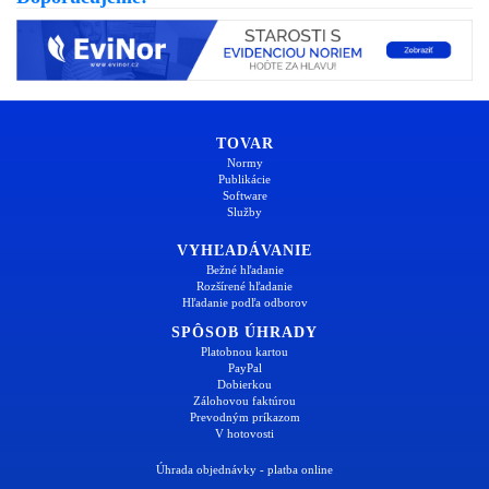
TOVAR
Normy
Publikácie
Software
Služby
VYHĽADÁVANIE
Bežné hľadanie
Rozšírené hľadanie
Hľadanie podľa odborov
SPÔSOB ÚHRADY
Platobnou kartou
PayPal
Dobierkou
Zálohovou faktúrou
Prevodným príkazom
V hotovosti
Úhrada objednávky - platba online