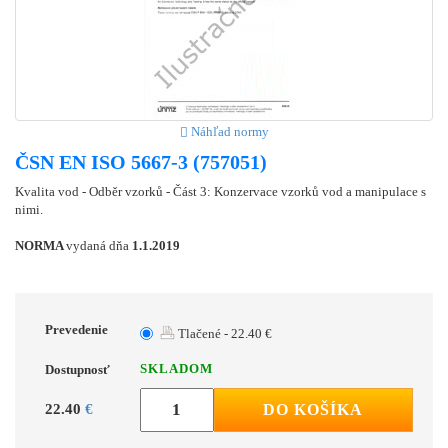
Náhľad normy
ČSN EN ISO 5667-3 (757051)
Kvalita vod - Odběr vzorků - Část 3: Konzervace vzorků vod a manipulace s
nimi.
NORMA
vydaná dňa
1.1.2019
Prevedenie
Tlačené - 22.40 €
SKLADOM
Dostupnosť
22.40
€
DO KOŠÍKA