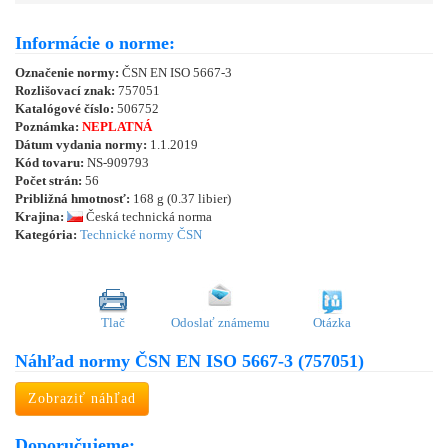
Informácie o norme:
Označenie normy:
ČSN EN ISO 5667-3
Rozlišovací znak:
757051
Katalógové číslo:
506752
Poznámka:
NEPLATNÁ
Dátum vydania normy:
1.1.2019
Kód tovaru:
NS-909793
Počet strán:
56
Približná hmotnosť:
168 g (0.37 libier)
Krajina:
Česká technická norma
Kategória:
Technické normy ČSN
Tlač
Odoslať známemu
Otázka
Náhľad normy ČSN EN ISO 5667-3 (757051)
Zobraziť náhľad
Doporučujeme: