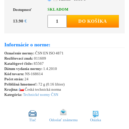
SKLADOM
Dostupnosť
13.90
€
DO KOŠÍKA
Informácie o norme:
Označenie normy:
ČSN EN ISO 4871
Rozlišovací znak:
011609
Katalógové číslo:
85567
Dátum vydania normy:
1.4.2010
Kód tovaru:
NS-168614
Počet strán:
24
Približná hmotnosť:
72 g (0.16 libier)
Krajina:
Česká technická norma
Kategória:
Technické normy ČSN
Tlač
Odoslať známemu
Otázka