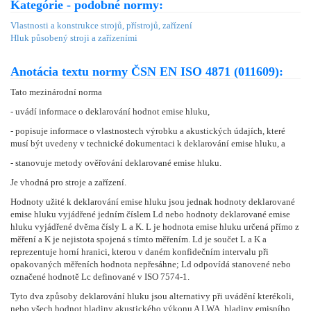
Kategórie - podobné normy:
Vlastnosti a konstrukce strojů, přístrojů, zařízení
Hluk působený stroji a zařízeními
Anotácia textu normy ČSN EN ISO 4871 (011609):
Tato mezinárodní norma
- uvádí informace o deklarování hodnot emise hluku,
- popisuje informace o vlastnostech výrobku a akustických údajích, které
musí být uvedeny v technické dokumentaci k deklarování emise hluku, a
- stanovuje metody ověřování deklarované emise hluku.
Je vhodná pro stroje a zařízení.
Hodnoty užité k deklarování emise hluku jsou jednak hodnoty deklarované
emise hluku vyjádřené jedním číslem Ld nebo hodnoty deklarované emise
hluku vyjádřené dvěma čísly L a K. L je hodnota emise hluku určená přímo z
měření a K je nejistota spojená s tímto měřením. Ld je součet L a K a
reprezentuje horní hranici, kterou v daném konfidečním intervalu při
opakovaných měřeních hodnota nepřesáhne; Ld odpovídá stanovené nebo
označené hodnotě Lc definované v ISO 7574-1.
Tyto dva způsoby deklarování hluku jsou alternativy při uvádění kterékoli,
nebo všech hodnot hladiny akustického výkonu A LWA, hladiny emisního