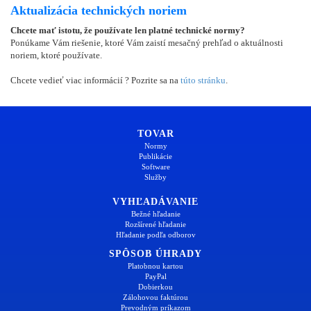
Aktualizácia technických noriem
Chcete mať istotu, že používate len platné technické normy?
Ponúkame Vám riešenie, ktoré Vám zaistí mesačný prehľad o aktuálnosti
noriem, ktoré používate.
Chcete vedieť viac informácií ? Pozrite sa na
túto stránku
.
TOVAR
Normy
Publikácie
Software
Služby
VYHĽADÁVANIE
Bežné hľadanie
Rozšírené hľadanie
Hľadanie podľa odborov
SPÔSOB ÚHRADY
Platobnou kartou
PayPal
Dobierkou
Zálohovou faktúrou
Prevodným príkazom