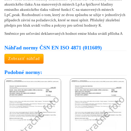
akustického tlaku A na stanovených místech LpA a špičkové hladiny
emisního akustického tlaku vážené funkcí C na stanovených místech
LpC,peak. Rozhodnutí o tom, který ze dvou způsobu se užije v jednotlivých
případech závisí na požadavcích, které se musí splnit. Příslušný zkušební
předpis pro hluk uvádí volbu a pokyny pro určení hodnoty K.
Směrnice pro určování deklarovaných hodnot emise hluku uvádí příloha A
Náhľad normy ČSN EN ISO 4871 (011609)
Zobraziť náhľad
Podobné normy: