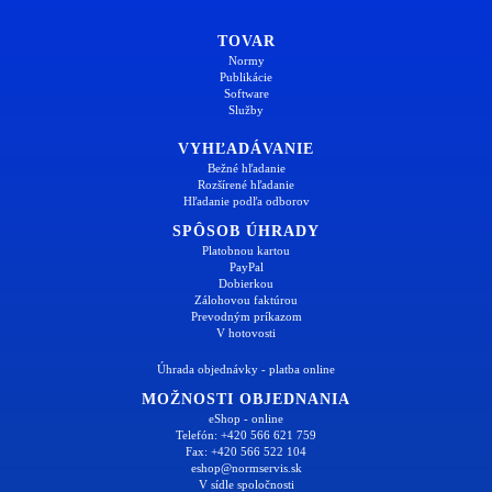
TOVAR
Normy
Publikácie
Software
Služby
VYHĽADÁVANIE
Bežné hľadanie
Rozšírené hľadanie
Hľadanie podľa odborov
SPÔSOB ÚHRADY
Platobnou kartou
PayPal
Dobierkou
Zálohovou faktúrou
Prevodným príkazom
V hotovosti
Úhrada objednávky - platba online
MOŽNOSTI OBJEDNANIA
eShop - online
Telefón: +420 566 621 759
Fax: +420 566 522 104
eshop@normservis.sk
V sídle spoločnosti