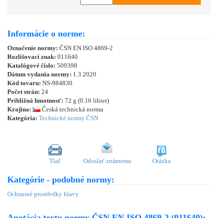
Informácie o norme:
Označenie normy:
ČSN EN ISO 4869-2
Rozlišovací znak:
011640
Katalógové číslo:
509398
Dátum vydania normy:
1.3.2020
Kód tovaru:
NS-984830
Počet strán:
24
Približná hmotnosť:
72 g (0.16 libier)
Krajina:
Česká technická norma
Kategória:
Technické normy ČSN
Tlač
Odoslať známemu
Otázka
Kategórie - podobné normy:
Ochranné prostředky hlavy
Anotácia textu normy ČSN EN ISO 4869-2 (011640):