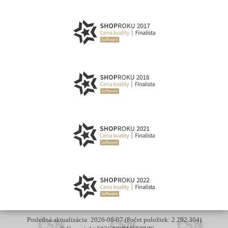
Posledná aktualizácia: 2026-08-07 (Počet položiek: 2 292 304)