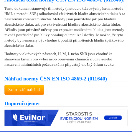
Tento dokument stanovuje tři metody (metodu oktávových pásem, metodu
HML a metodu SNR) odhadování efektivních hladin akustického tlaku A za
nasazeným chráničem sluchu. Metody jsou použitelné jak pro hladinu
akustického tlaku, tak pro ekvivalentní hladinu akustického tlaku hluku.
Ačkoliv jsou primárně určeny pro expozice ustálenému hluku, jsou metody
rovněž použitelné pro hluky obsahující impulzní složky. Je možné, že tyto
metody by nemusely být vhodné k použití při měřeních hladin špičkového
akustického tlaku.
Hodnoty v oktávových pásmech, H, M, L nebo SNR jsou vhodné ke
stanovení kritérií pro výběr nebo porovnání chráničů sluchu a/nebo
nastavení minimálních požadavků na přípustný vložný útlum zvuku
Náhľad normy ČSN EN ISO 4869-2 (011640)
Zobraziť náhľad
Doporučujeme: