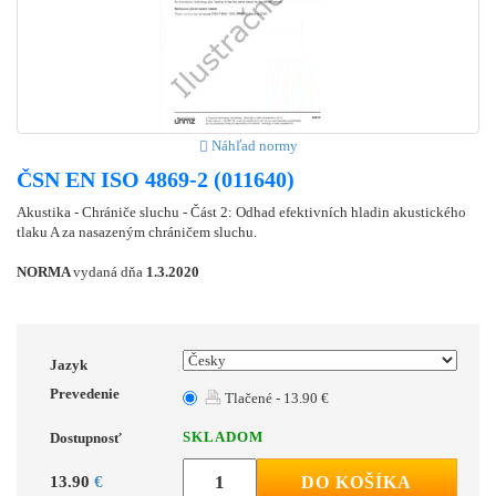
Náhľad normy
ČSN EN ISO 4869-2 (011640)
Akustika - Chrániče sluchu - Část 2: Odhad efektivních hladin akustického
tlaku A za nasazeným chráničem sluchu.
NORMA
vydaná dňa
1.3.2020
Jazyk
Prevedenie
Tlačené - 13.90 €
SKLADOM
Dostupnosť
13.90
€
DO KOŠÍKA