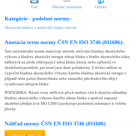
Tlač
Odoslať známemu
Otázka
Kategórie - podobné normy:
Akustická měření a snižování hluku obecně
Anotácia textu normy ČSN EN ISO 3746 (011606):
Tato mezinárodní norma stanovuje metody určování hladiny akustického
výkonu a hladiny akustické energie zdroje hluku z hladin akustického tlaku
měřených na ploše obklopující zdroj hluku (stroje nebo zařízení) ve
zkušebním prostředí, pro které jsou dané požadavky. Z těchto měření se
vypočítá hladina akustického výkonu A (nebo hladina akustické energie v
případě série pulzů (burst) hluku nebo emisního přechodového děje)
vyzařovaná zdrojem hluku.
POZNÁMKA: Různé tvary měřicích ploch mohou vést k různým odhadům
hladiny akustického výkonu daného zdroje hluku a správně napsaný
zkušební předpis (viz ISO 12001) poskytuje podrobné informace k výběru
plochy
Náhľad normy ČSN EN ISO 3746 (011606)
Zobraziť náhľad