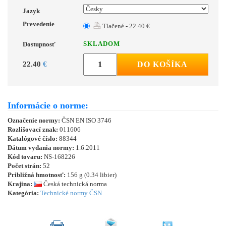
Jazyk
Prevedenie
Tlačené - 22.40 €
SKLADOM
Dostupnosť
22.40
€
DO KOŠÍKA
Informácie o norme:
Označenie normy:
ČSN EN ISO 3746
Rozlišovací znak:
011606
Katalógové číslo:
88344
Dátum vydania normy:
1.6.2011
Kód tovaru:
NS-168226
Počet strán:
52
Približná hmotnosť:
156 g (0.34 libier)
Krajina:
Česká technická norma
Kategória:
Technické normy ČSN