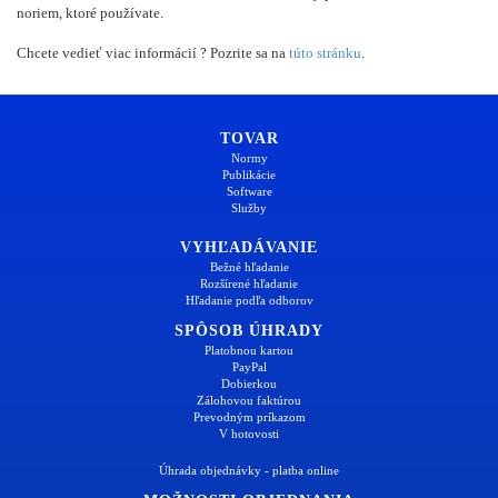
noriem, ktoré používate.
Chcete vedieť viac informácií ? Pozrite sa na
túto stránku
.
TOVAR
Normy
Publikácie
Software
Služby
VYHĽADÁVANIE
Bežné hľadanie
Rozšírené hľadanie
Hľadanie podľa odborov
SPÔSOB ÚHRADY
Platobnou kartou
PayPal
Dobierkou
Zálohovou faktúrou
Prevodným príkazom
V hotovosti
Úhrada objednávky - platba online