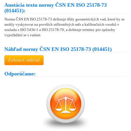
Anotácia textu normy ČSN EN ISO 25178-73
(014451):
Norma ČSN EN ISO 25178-73 definuje třídy geometrických vad, které by se
mohly vyskytovat na površích ztělesněných měr a kalibračních vzorků v
souladu s ISO 5436-1 a ISO 25178-70, a definuje termíny pro způsoby
vypořádání se s vadam
Náhľad normy ČSN EN ISO 25178-73 (014451)
Zobraziť náhľad
Odporúčame: