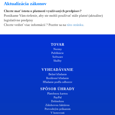
Aktualizácia zákonov
Chcete mať istotu o platnosti využívaných predpisov?
Ponúkame Vám riešenie, aby ste mohli používať stále platné (aktuálne)
legislatívne predpisy
Chcete vedieť viac informácií ? Pozrite sa na
túto stránku
.
TOVAR
Normy
Publikácie
Software
Služby
VYHĽADÁVANIE
Bežné hľadanie
Rozšírené hľadanie
Hľadanie podľa odborov
SPÔSOB ÚHRADY
Platobnou kartou
PayPal
Dobierkou
Zálohovou faktúrou
Prevodným príkazom
V hotovosti