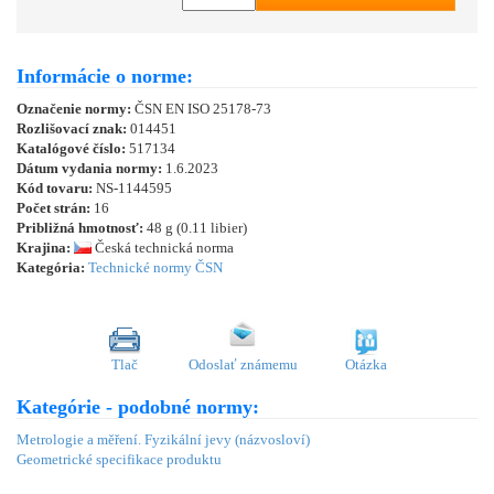
Informácie o norme:
Označenie normy:
ČSN EN ISO 25178-73
Rozlišovací znak:
014451
Katalógové číslo:
517134
Dátum vydania normy:
1.6.2023
Kód tovaru:
NS-1144595
Počet strán:
16
Približná hmotnosť:
48 g (0.11 libier)
Krajina:
Česká technická norma
Kategória:
Technické normy ČSN
Tlač
Odoslať známemu
Otázka
Kategórie - podobné normy:
Metrologie a měření. Fyzikální jevy (názvosloví)
Geometrické specifikace produktu