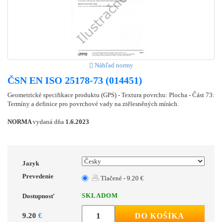
Náhľad normy
ČSN EN ISO 25178-73 (014451)
Geometrické specifikace produktu (GPS) - Textura povrchu: Plocha - Část 73:
Termíny a definice pro povrchové vady na ztělesněných mírách.
NORMA
vydaná dňa
1.6.2023
Jazyk
Prevedenie
Tlačené - 9.20 €
SKLADOM
Dostupnosť
9.20
€
DO KOŠÍKA