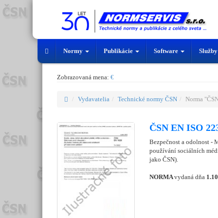
Normy
Publikácie
Software
Služb
Zobrazovaná mena:
€
Vydavatelia
Technické normy ČSN
Norma "ČSN
ČSN EN ISO 223
Bezpečnost a odolnost - 
používání sociálních méd
jako ČSN).
NORMA
vydaná dňa
1.1