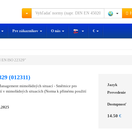
H
y
Pre zákazníkov
O nás
€
 EN ISO 22329"
29 (012311)
Jazyk
Management mimořádných situací - Směrnice pro
ií v mimořádných situacích (Norma k přímému použití
Prevedenie
Dostupnosť
0.2025
14.50
€