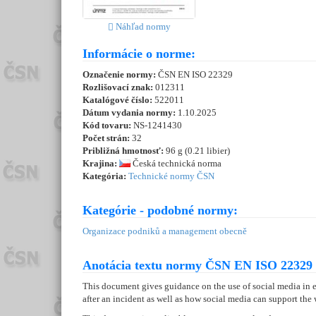
Náhľad normy
Informácie o norme:
Označenie normy:
ČSN EN ISO 22329
Rozlišovací znak:
012311
Katalógové číslo:
522011
Dátum vydania normy:
1.10.2025
Kód tovaru:
NS-1241430
Počet strán:
32
Približná hmotnosť:
96 g (0.21 libier)
Krajina:
Česká technická norma
Kategória:
Technické normy ČSN
Kategórie - podobné normy:
Organizace podniků a management obecně
Anotácia textu normy ČSN EN ISO 22329 
This document gives guidance on the use of social media in 
after an incident as well as how social media can support the