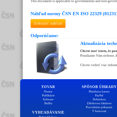
This document is applicable to governmental and non-gove
Náhľad normy ČSN EN ISO 22329 (01231
Zobraziť náhľad
Odporúčame:
Aktualizácia tech
Chcete mať istotu, že po
Ponúkame Vám riešenie, kt
Chcete vedieť viac inform
TOVAR
SPÔSOB ÚHRADY
Normy
Platobnou kartou
Publikácie
PayPal
Software
Dobierkou
Služby
Zálohovou faktúrou
Prevodným príkazom
V hotovosti
VYHĽADÁVANIE