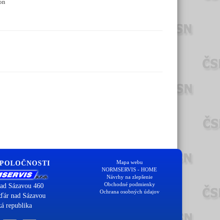
on
Mapa webu
SPOLOČNOSTI
NORMSERVIS - HOME
Návrhy na zlepšenie
Obchodné podmienky
ad Sázavou 460
Ochrana osobných údajov
ďár nad Sázavou
á republika