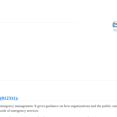
Tl
(012311):
emergency management. It gives guidance on how organizations and the public can u
 work of emergency services.