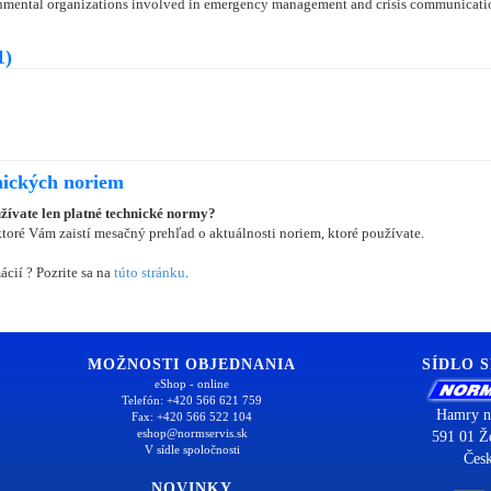
rnmental organizations involved in emergency management and crisis communicati
1)
nických noriem
užívate len platné technické normy?
oré Vám zaistí mesačný prehľad o aktuálnosti noriem, ktoré používate.
ácií ? Pozrite sa na
túto stránku
.
MOŽNOSTI OBJEDNANIA
SÍDLO 
eShop - online
Telefón: +420 566 621 759
Hamry n
Fax: +420 566 522 104
eshop@normservis.sk
591 01 Ž
V sídle spoločnosti
Česk
NOVINKY