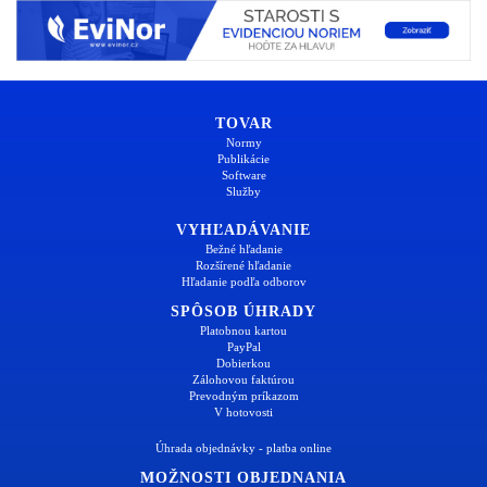
TOVAR
Normy
Publikácie
Software
Služby
VYHĽADÁVANIE
Bežné hľadanie
Rozšírené hľadanie
Hľadanie podľa odborov
SPÔSOB ÚHRADY
Platobnou kartou
PayPal
Dobierkou
Zálohovou faktúrou
Prevodným príkazom
V hotovosti
Úhrada objednávky - platba online
MOŽNOSTI OBJEDNANIA