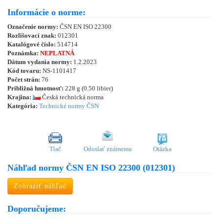
Informácie o norme:
Označenie normy:
ČSN EN ISO 22300
Rozlišovací znak:
012301
Katalógové číslo:
514714
Poznámka:
NEPLATNÁ
Dátum vydania normy:
1.2.2023
Kód tovaru:
NS-1101417
Počet strán:
76
Približná hmotnosť:
228 g (0.50 libier)
Krajina:
Česká technická norma
Kategória:
Technické normy ČSN
Tlač
Odoslať známemu
Otázka
Náhľad normy ČSN EN ISO 22300 (012301)
Zobraziť náhľad
Doporučujeme: