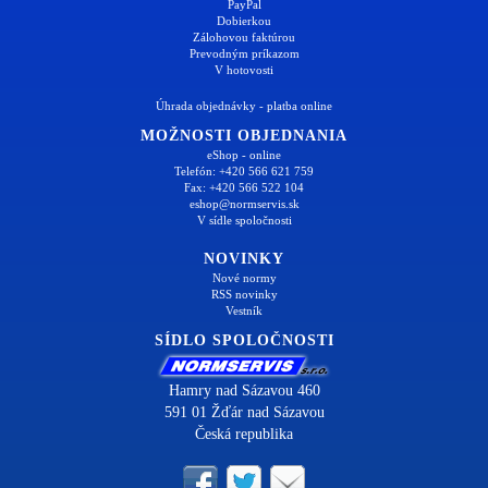
PayPal
Dobierkou
Zálohovou faktúrou
Prevodným príkazom
V hotovosti
Úhrada objednávky - platba online
MOŽNOSTI OBJEDNANIA
eShop - online
Telefón: +420 566 621 759
Fax: +420 566 522 104
eshop@normservis.sk
V sídle spoločnosti
NOVINKY
Nové normy
RSS novinky
Vestník
SÍDLO SPOLOČNOSTI
Hamry nad Sázavou 460
591 01 Žďár nad Sázavou
Česká republika