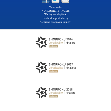
Mapa webu
NORMSERVIS - HOME
Návrhy na zlepšenie
Obchodné podmienky
Ochrana osobných údajov