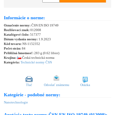
Informácie o norme:
Označenie normy:
ČSN EN ISO 19749
Rozlišovací znak:
012008
Katalógové číslo:
517377
Dátum vydania normy:
1.9.2023
Kód tovaru:
NS-1152352
Počet strán:
84
Približná hmotnosť:
283 g (0.62 libier)
Krajina:
Česká technická norma
Kategória:
Technické normy ČSN
Tlač
Odoslať známemu
Otázka
Kategórie - podobné normy:
Nanotechnologie
Anotácia textu normy ČSN EN ISO 19749 (012008):