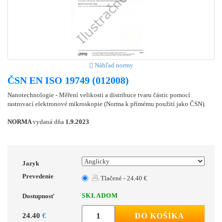
Náhľad normy
ČSN EN ISO 19749 (012008)
Nanotechnologie - Měření velikosti a distribuce tvaru částic pomocí
rastrovací elektronové mikroskopie (Norma k přímému použití jako ČSN).
NORMA
vydaná dňa
1.9.2023
Jazyk
Prevedenie
Tlačené - 24.40 €
SKLADOM
Dostupnosť
24.40
€
DO KOŠÍKA