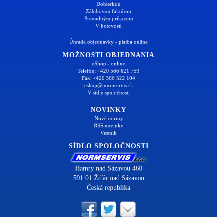
Dobierkou
Zálohovou faktúrou
Prevodným príkazom
V hotovosti
Úhrada objednávky - platba online
MOŽNOSTI OBJEDNANIA
eShop - online
Telefón: +420 566 621 759
Fax: +420 566 522 104
eshop@normservis.sk
V sídle spoločnosti
NOVINKY
Nové normy
RSS novinky
Vestník
SÍDLO SPOLOČNOSTI
Hamry nad Sázavou 460
591 01 Žďár nad Sázavou
Česká republika