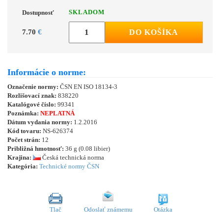
SKLADOM
Dostupnosť
7.70
€
DO KOŠÍKA
Informácie o norme:
Označenie normy:
ČSN EN ISO 18134-3
Rozlišovací znak:
838220
Katalógové číslo:
99341
Poznámka:
NEPLATNÁ
Dátum vydania normy:
1.2.2016
Kód tovaru:
NS-626374
Počet strán:
12
Približná hmotnosť:
36 g (0.08 libier)
Krajina:
Česká technická norma
Kategória:
Technické normy ČSN
Tlač
Odoslať známemu
Otázka