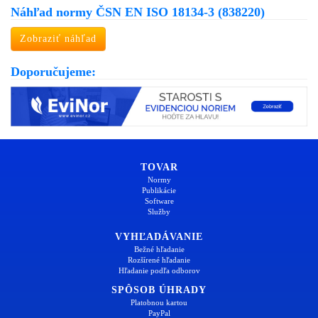
Náhľad normy ČSN EN ISO 18134-3 (838220)
Zobraziť náhľad
Doporučujeme:
TOVAR
Normy
Publikácie
Software
Služby
VYHĽADÁVANIE
Bežné hľadanie
Rozšírené hľadanie
Hľadanie podľa odborov
SPÔSOB ÚHRADY
Platobnou kartou
PayPal